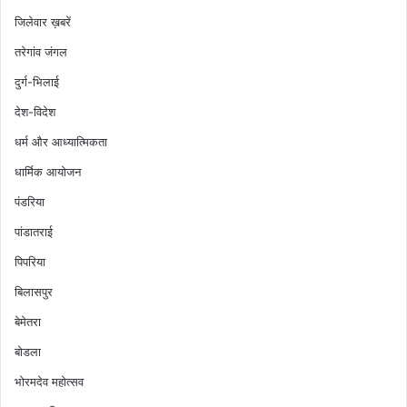
जिलेवार ख़बरें
तरेगांव जंगल
दुर्ग-भिलाई
देश-विदेश
धर्म और आध्यात्मिकता
धार्मिक आयोजन
पंडरिया
पांडातराई
पिपरिया
बिलासपुर
बेमेतरा
बोडला
भोरमदेव महोत्सव