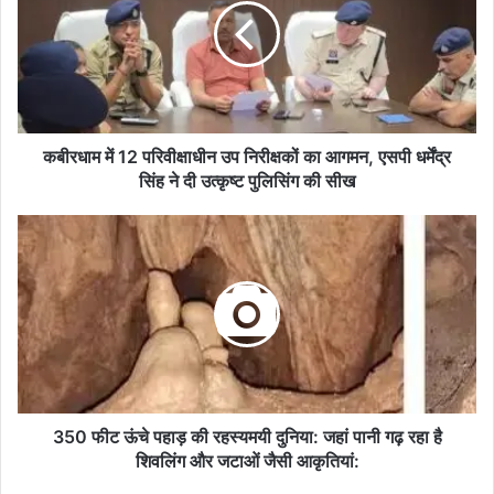
परिवीक्षाधीन
उप
निरीक्षकों
का
आगमन,
एसपी
धर्मेंद्र
कबीरधाम में 12 परिवीक्षाधीन उप निरीक्षकों का आगमन, एसपी धर्मेंद्र
सिंह
सिंह ने दी उत्कृष्ट पुलिसिंग की सीख
ने
दी
350
उत्कृष्ट
फीट
पुलिसिंग
ऊंचे
की
पहाड़
सीख
की
रहस्यमयी
दुनिया:
जहां
पानी
गढ़
350 फीट ऊंचे पहाड़ की रहस्यमयी दुनिया: जहां पानी गढ़ रहा है
रहा
शिवलिंग और जटाओं जैसी आकृतियां:
है