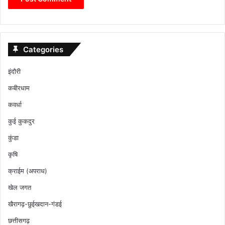
Categories
इंदौरी
कबीरधाम
कवर्धा
कुई कुकदुर
कुंडा
कृषि
क्राईम (अपराध)
खेल जगत
खैरागढ़-छुईखदान-गंडई
छत्तीसगढ़