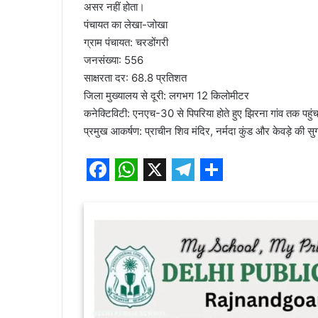
असर नहीं होता।
पंचायत का लेखा-जोखा
ग्राम पंचायत: चरडोंगरी
जनसंख्या: 556
साक्षरता दर: 68.8 प्रतिशत
जिला मुख्यालय से दूरी: लगभग 12 किलोमीटर
कनेक्टिविटी: एनएच-30 से पिपरिया होते हुए झिरना गांव तक पहु
प्रमुख आकर्षण: प्राचीन शिव मंदिर, नर्मदा कुंड और केवड़े की सु
F
W
X
T
S
a
h
e
h
c
a
l
a
e
t
e
r
b
s
g
e
o
A
r