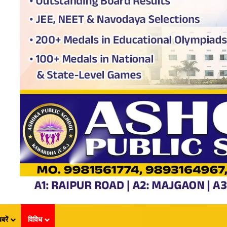
बरें
विविध