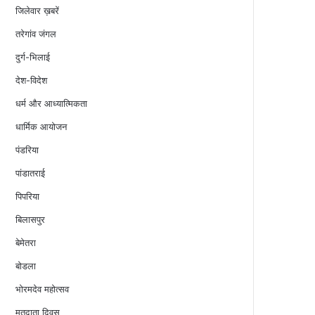
जिलेवार ख़बरें
तरेगांव जंगल
दुर्ग-भिलाई
देश-विदेश
धर्म और आध्यात्मिकता
धार्मिक आयोजन
पंडरिया
पांडातराई
पिपरिया
बिलासपुर
बेमेतरा
बोडला
भोरमदेव महोत्सव
मतदाता दिवस