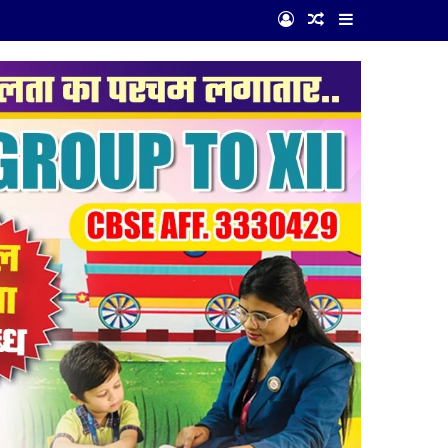
Log In
Random Article
Sidebar