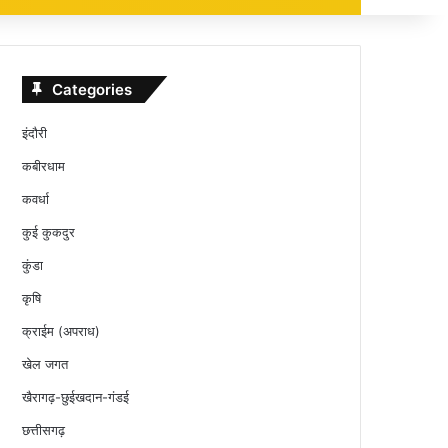
Categories
इंदौरी
कबीरधाम
कवर्धा
कुई कुकदुर
कुंडा
कृषि
क्राईम (अपराध)
खेल जगत
खैरागढ़-छुईखदान-गंडई
छत्तीसगढ़