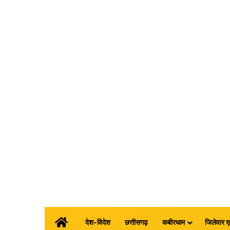
होम
देश-विदेश
छत्तीसगढ़
कबीरधाम
जिलेवार ख़