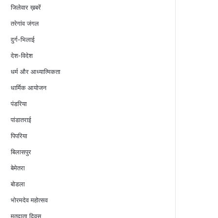
जिलेवार ख़बरें
तरेगांव जंगल
दुर्ग-भिलाई
देश-विदेश
धर्म और आध्यात्मिकता
धार्मिक आयोजन
पंडरिया
पांडातराई
पिपरिया
बिलासपुर
बेमेतरा
बोडला
भोरमदेव महोत्सव
मतदाता दिवस