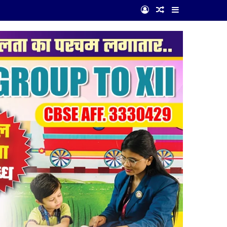
Log In
Random Article
Sidebar