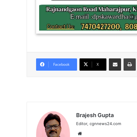
Share via Email
Facebook
X
Brajesh Gupta
Editor, cgnnews24.com
Website