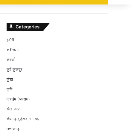
Categories
इंदौरी
कबीरधाम
कवर्धा
कुई कुकदुर
कुंडा
कृषि
क्राईम (अपराध)
खेल जगत
खैरागढ़-छुईखदान-गंडई
छत्तीसगढ़