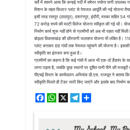
सर्वे में सामने आया कि कन्हई नदी में वर्षभर पर्याप्त पानी उपल
मिशन के तहत फिल्टर प्लांट से पेयजल आपूर्ति की नई योजना तैया
इसी तरह रामपुर (ठाठापुर), दशरंगपुर, इंदौरी, मस्का सहित 54 गां
72 करोड़ रुपये की मल्टी विलेज योजना स्वीकृत की गई थी। योजना
निर्माण कार्य शुरू नहीं होने से ग्रामीणों को अब भी राहत नहीं मिली 
बोड़ला विकासखंड की छीरपानी जलाशय योजना भी लंबित है। 118.02
प्लांट बनाकर 66 गांवों तक पेयजल पहुंचाने की योजना है। इसकी 
स्वीकृति का इंतजार बना हुआ है।
ग्रामीणों का कहना है कि कई गांवों में आज भी एक-दो हैंडपंप के सहा
लाना पड़ता है, जबकि कुछ स्थानों पर दूषित पानी पीने की मजबूरी 
पीएचई विभाग के कार्यपालन अभियंता डी.एस. राजपूत ने बताया 
स्वीकृति मिलते ही टेंडर जारी किए जाएंगे और इसके बाद निर्माण का
F
W
X
T
S
a
h
e
h
c
a
l
a