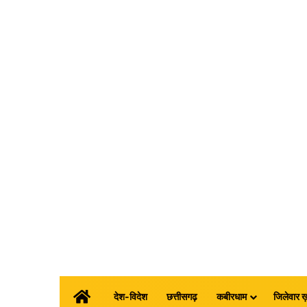
होम
देश-विदेश
छत्तीसगढ़
कबीरधाम
जिलेवार ख़