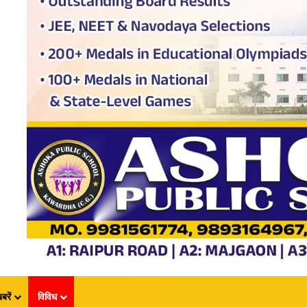
बरें
विविध