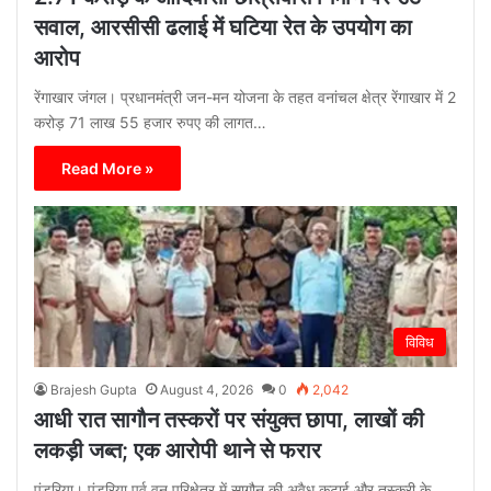
सवाल, आरसीसी ढलाई में घटिया रेत के उपयोग का
आरोप
रेंगाखार जंगल। प्रधानमंत्री जन-मन योजना के तहत वनांचल क्षेत्र रेंगाखार में 2
करोड़ 71 लाख 55 हजार रुपए की लागत…
Read More »
विविध
Brajesh Gupta
August 4, 2026
0
2,042
आधी रात सागौन तस्करों पर संयुक्त छापा, लाखों की
लकड़ी जब्त; एक आरोपी थाने से फरार
पंडरिया। पंडरिया पूर्व वन परिक्षेत्र में सागौन की अवैध कटाई और तस्करी के