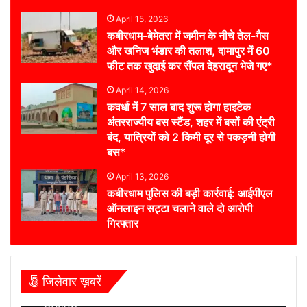
April 15, 2026
कबीरधाम-बेमेतरा में जमीन के नीचे तेल-गैस
और खनिज भंडार की तलाश, दामापुर में 60
फीट तक खुदाई कर सैंपल देहरादून भेजे गए*
April 14, 2026
कवर्धा में 7 साल बाद शुरू होगा हाइटेक
अंतरराज्यीय बस स्टैंड, शहर में बसों की एंट्री
बंद, यात्रियों को 2 किमी दूर से पकड़नी होगी
बस*
April 13, 2026
कबीरधाम पुलिस की बड़ी कार्रवाई: आईपीएल
ऑनलाइन सट्टा चलाने वाले दो आरोपी
गिरफ्तार
जिलेवार ख़बरें