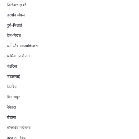
जिलेवार ख़बरें
तरेगांव जंगल
दुर्ग-भिलाई
देश-विदेश
धर्म और आध्यात्मिकता
धार्मिक आयोजन
पंडरिया
पांडातराई
पिपरिया
बिलासपुर
बेमेतरा
बोडला
भोरमदेव महोत्सव
मतदाता दिवस