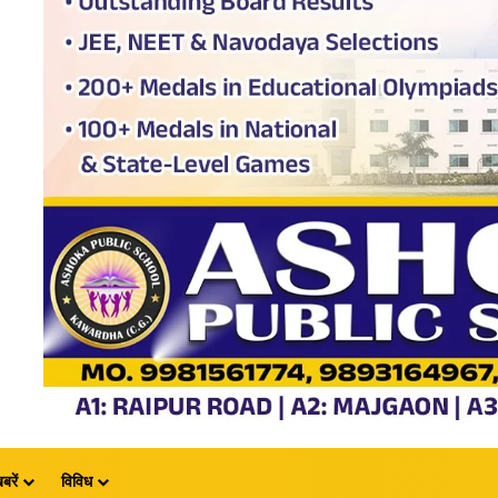
बरें
विविध