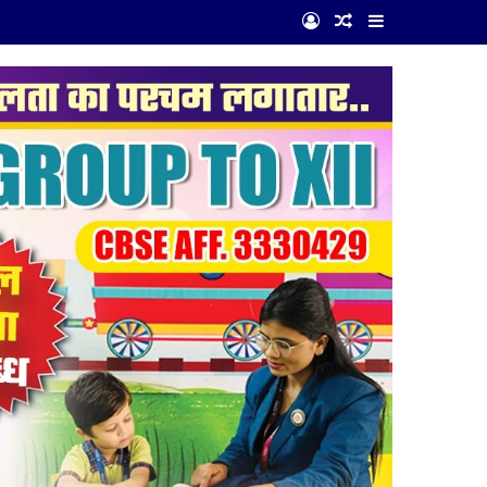
Log In
Random Article
Sidebar