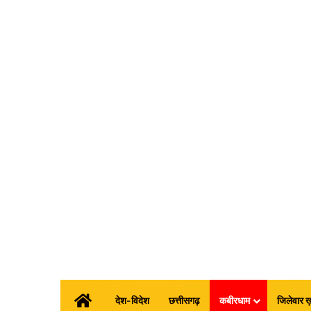
होम
देश-विदेश
छत्तीसगढ़
कबीरधाम
जिलेवार ख़