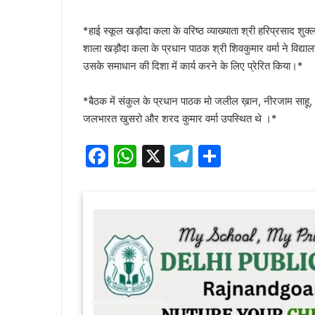
*हाई स्कूल खड़ौदा कला के वरिष्ठ व्याख्याता श्री हरिप्रसाद शु
शाला खड़ौदा कला के प्रधान पाठक श्री शिवकुमार वर्मा ने विद्यालय 
उसके समाधान की दिशा में कार्य करने के लिए प्रेरित किया।*
*बैठक में संकुल के प्रधान पाठक मो जलील ख़ान, नीरजाम साहू, राजे
जलभारत खुसरो और शरद कुमार वर्मा उपस्थित थे ।*
F
W
X
T
S
a
h
el
h
c
at
e
ar
e
s
gr
e
b
A
a
o
p
m
o
p
k