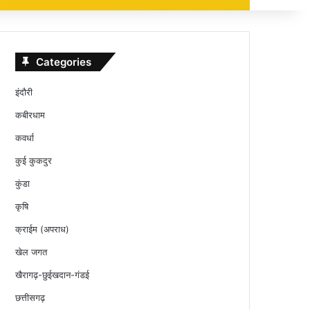
Categories
इंदौरी
कबीरधाम
कवर्धा
कुई कुकदुर
कुंडा
कृषि
क्राईम (अपराध)
खेल जगत
खैरागढ़-छुईखदान-गंडई
छत्तीसगढ़