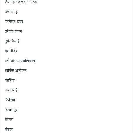
खैरागढ़-छुईखदान-गंडई
छत्तीसगढ़
जिलेवार ख़बरें
तरेगांव जंगल
दुर्ग-भिलाई
देश-विदेश
धर्म और आध्यात्मिकता
धार्मिक आयोजन
पंडरिया
पांडातराई
पिपरिया
बिलासपुर
बेमेतरा
बोडला