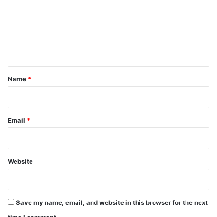
m
m
e
n
t
*
Name
*
Email
*
Website
Save my name, email, and website in this browser for the next
time I comment.