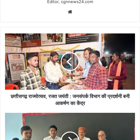
Editor, cgnnews24.com
Website
छत्तीसगढ़
राज्योत्सव,
रजत
जयंती
:
जनसंपर्क
विभाग
की
प्रदर्शनी
बनी
छत्तीसगढ़ राज्योत्सव, रजत जयंती : जनसंपर्क विभाग की प्रदर्शनी बनी
आकर्षण
आकर्षण का केंद्र
का
केंद्र
शिक्षा
गुणवत्ता
पर
ज़ोर: