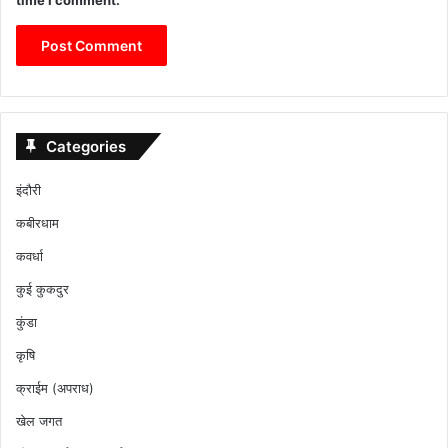
Categories
इंदौरी
कबीरधाम
कवर्धा
कुई कुकदुर
कुंडा
कृषि
क्राईम (अपराध)
खेल जगत