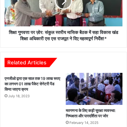
संकुल
स्तरीय
मासिक
बैठक
में
सहा
शिक्षा गुणवत्ता पर ज़ोर: संकुल स्तरीय मासिक बैठक में सहा विकास खंड
विकास
शिक्षा अधिकारी एस एस राजपूत ने दिए महत्वपूर्ण निर्देश!*
खंड
शिक्षा
अधिकारी
एस
Related Articles
एस
राजपूत
एनजीओ द्वारा एक साल तक 19 लाख रूपए
ने
का लगभग 01 लाख पैकेट सेनेटरी पैड
दिए
किया जाएगा क्रय
महत्वपूर्ण
July 18, 2023
निर्देश!*
मतगणना के लिए कड़ी सुरक्षा व्यवस्था:
निष्पक्षता और पारदर्शिता पर जोर
February 14, 2025