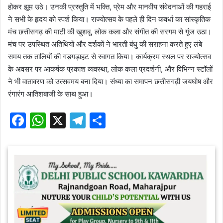
होकर झूम उठे। उनकी प्रस्तुति में भक्ति, प्रेम और मानवीय संवेदनाओं की गहराई
ने सभी के हृदय को स्पर्श किया। राज्योत्सव के पहले ही दिन कवर्धा का सांस्कृतिक
मंच छत्तीसगढ़ की माटी की खुशबू, लोक कला और संगीत की सरगम से गूंज उठा।
मंच पर उपस्थित अतिथियों और दर्शकों ने भारती बंधु की सराहना करते हुए लंबे
समय तक तालियों की गड़गड़ाहट से स्वागत किया। कार्यक्रम स्थल पर राज्योत्सव
के अवसर पर आकर्षक प्रकाश व्यवस्था, लोक कला प्रदर्शनी, और विभिन्न स्टॉलों
ने भी वातावरण को उत्सवमय बना दिया। संध्या का समापन छत्तीसगढ़ी जयघोष और
रंगारंग आतिशबाजी के साथ हुआ।
F
W
X
T
S
a
h
el
h
c
at
e
ar
e
s
gr
e
b
A
a
o
p
m
o
p