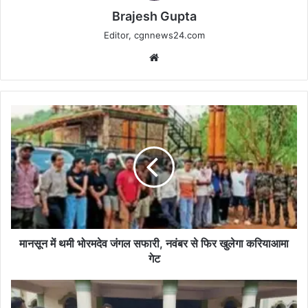
Brajesh Gupta
Editor, cgnnews24.com
Website
मानसून
में
थमी
भोरमदेव
जंगल
सफारी,
नवंबर
से
फिर
खुलेगा
मानसून में थमी भोरमदेव जंगल सफारी, नवंबर से फिर खुलेगा करियाआमा
करियाआमा
गेट
गेट
हनुमान
जी