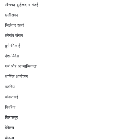
खैरागढ़-छुईखदान-गंडई
छत्तीसगढ़
जिलेवार ख़बरें
तरेगांव जंगल
दुर्ग-भिलाई
देश-विदेश
धर्म और आध्यात्मिकता
धार्मिक आयोजन
पंडरिया
पांडातराई
पिपरिया
बिलासपुर
बेमेतरा
बोडला