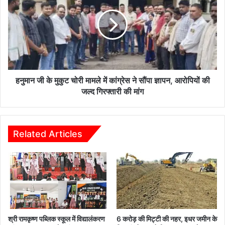
के
मुकुट
चोरी
मामले
में
कांग्रेस
ने
सौंपा
हनुमान जी के मुकुट चोरी मामले में कांग्रेस ने सौंपा ज्ञापन, आरोपियों की
ज्ञापन,
जल्द गिरफ्तारी की मांग
आरोपियों
की
जल्द
गिरफ्तारी
Related Articles
की
मांग
श्री रामकृष्ण पब्लिक स्कूल में विद्यालंकरण
6 करोड़ की मिट्टी की नहर, इधर जमीन के