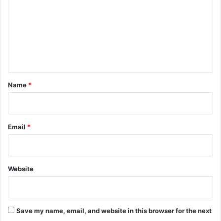
m
m
e
n
t
*
Name
*
Email
*
Website
Save my name, email, and website in this browser for the next