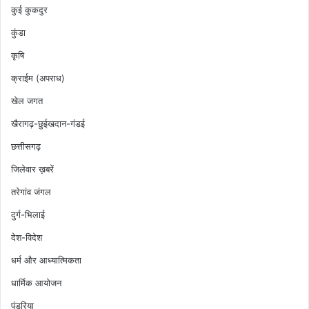
कुई कुकदुर
कुंडा
कृषि
क्राईम (अपराध)
खेल जगत
खैरागढ़-छुईखदान-गंडई
छत्तीसगढ़
जिलेवार ख़बरें
तरेगांव जंगल
दुर्ग-भिलाई
देश-विदेश
धर्म और आध्यात्मिकता
धार्मिक आयोजन
पंडरिया