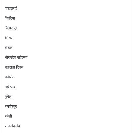
पांडातराई
पिपरिया
बिलासपुर
बेमेतरा
बोडला
भोरमदेव महोत्सव
मतदाता दिवस
मनोरंजन
महोत्सव
मुंगेली
रणवीरपुर
रबेली
राजनांदगांव