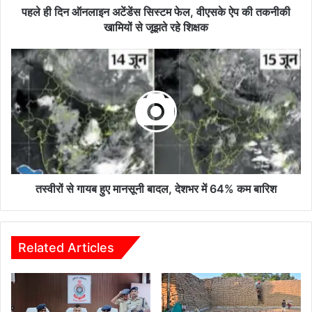
की
पहले ही दिन ऑनलाइन अटेंडेंस सिस्टम फेल, वीएसके ऐप की तकनीकी
तकनीकी
खामियों से जूझते रहे शिक्षक
खामियों
से
तस्वीरों
जूझते
से
रहे
गायब
शिक्षक
हुए
मानसूनी
बादल,
देशभर
में
64%
कम
तस्वीरों से गायब हुए मानसूनी बादल, देशभर में 64% कम बारिश
बारिश
Related Articles