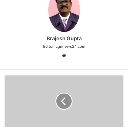
Brajesh Gupta
Editor, cgnnews24.com
Website
पहले
ही
दिन
ऑनलाइन
अटेंडेंस
सिस्टम
फेल,
वीएसके
ऐप