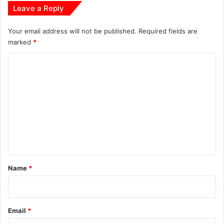
Leave a Reply
Your email address will not be published.
Required fields are
marked
*
C
o
m
m
e
n
t
*
Name
*
Email
*