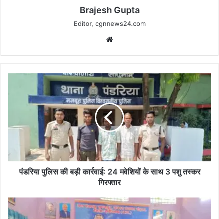
Brajesh Gupta
Editor, cgnnews24.com
Website
पंडरिया
पुलिस
की
बड़ी
कार्रवाई:
24
मवेशियों
के
साथ
3
पंडरिया पुलिस की बड़ी कार्रवाई: 24 मवेशियों के साथ 3 पशु तस्कर
पशु
गिरफ्तार
तस्कर
गिरफ्तार
प्रतिभावान
विद्यार्थियों