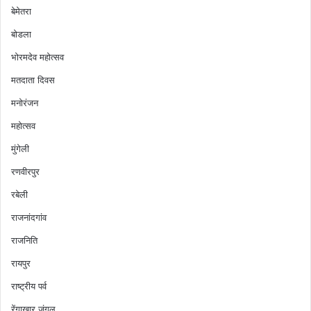
बेमेतरा
बोडला
भोरमदेव महोत्सव
मतदाता दिवस
मनोरंजन
महोत्सव
मुंगेली
रणवीरपुर
रबेली
राजनांदगांव
राजनिति
रायपुर
राष्ट्रीय पर्व
रेंगाखार जंगल