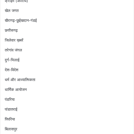
क्राईम (अपराध)
खेल जगत
खैरागढ़-छुईखदान-गंडई
छत्तीसगढ़
जिलेवार ख़बरें
तरेगांव जंगल
दुर्ग-भिलाई
देश-विदेश
धर्म और आध्यात्मिकता
धार्मिक आयोजन
पंडरिया
पांडातराई
पिपरिया
बिलासपुर