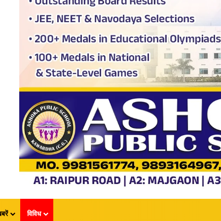
बरें
विविध