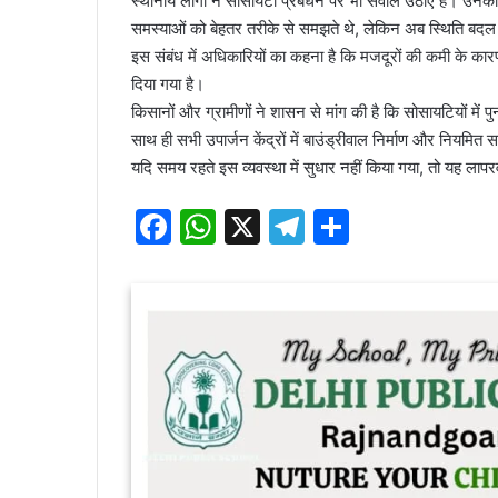
स्थानीय लोगों ने सोसायटी प्रबंधन पर भी सवाल उठाए हैं। उनका कहन
समस्याओं को बेहतर तरीके से समझते थे, लेकिन अब स्थिति बदल
इस संबंध में अधिकारियों का कहना है कि मजदूरों की कमी के कार
दिया गया है।
किसानों और ग्रामीणों ने शासन से मांग की है कि सोसायटियों में प
साथ ही सभी उपार्जन केंद्रों में बाउंड्रीवाल निर्माण और नियम
यदि समय रहते इस व्यवस्था में सुधार नहीं किया गया, तो यह लापर
F
W
X
T
S
a
h
el
h
c
at
e
ar
e
s
gr
e
b
A
a
o
p
m
o
p
k