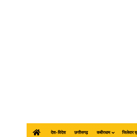
होम
देश-विदेश
छत्तीसगढ़
कबीरधाम
जिलेवार ख़