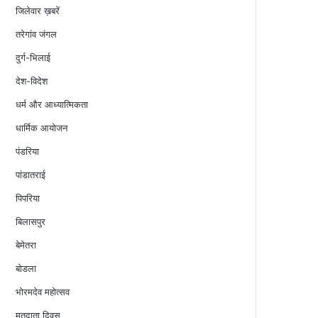
जिलेवार ख़बरें
तरेगांव जंगल
दुर्ग-भिलाई
देश-विदेश
धर्म और आध्यात्मिकता
धार्मिक आयोजन
पंडरिया
पांडातराई
पिपरिया
बिलासपुर
बेमेतरा
बोडला
भोरमदेव महोत्सव
मतदाता दिवस