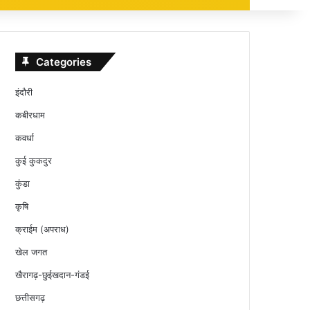
Categories
इंदौरी
कबीरधाम
कवर्धा
कुई कुकदुर
कुंडा
कृषि
क्राईम (अपराध)
खेल जगत
खैरागढ़-छुईखदान-गंडई
छत्तीसगढ़