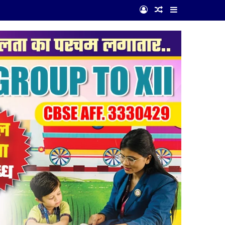
Log In
Random Article
Sidebar