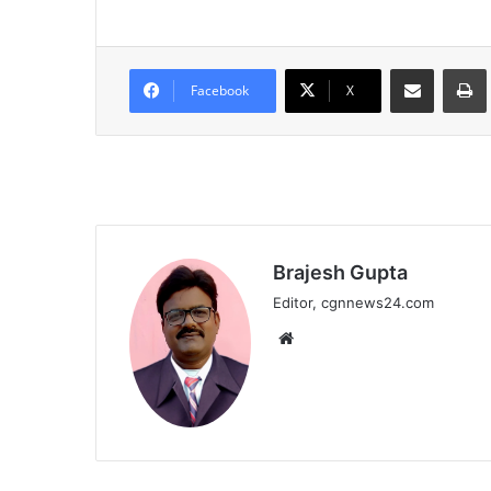
Share via Email
Facebook
X
Brajesh Gupta
Editor, cgnnews24.com
Website