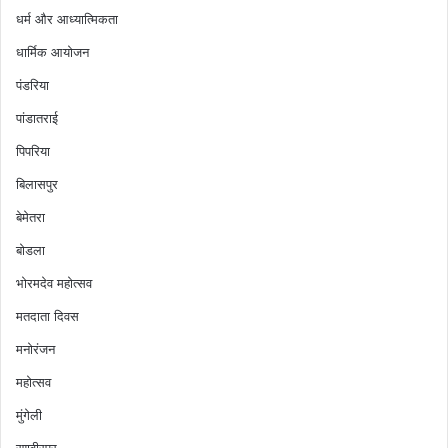
धर्म और आध्यात्मिकता
धार्मिक आयोजन
पंडरिया
पांडातराई
पिपरिया
बिलासपुर
बेमेतरा
बोडला
भोरमदेव महोत्सव
मतदाता दिवस
मनोरंजन
महोत्सव
मुंगेली
रणवीरपुर