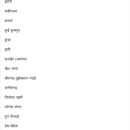
इंदौरी
कबीरधाम
कवर्धा
कुई कुकदुर
कुंडा
कृषि
क्राईम (अपराध)
खेल जगत
खैरागढ़-छुईखदान-गंडई
छत्तीसगढ़
जिलेवार ख़बरें
तरेगांव जंगल
दुर्ग-भिलाई
देश-विदेश