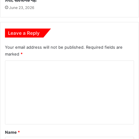
रिपोर्ट सार्वजनिक नहीं
June 23, 2026
Leave a Reply
Your email address will not be published.
Required fields are
marked
*
C
o
m
m
e
n
t
*
Name
*