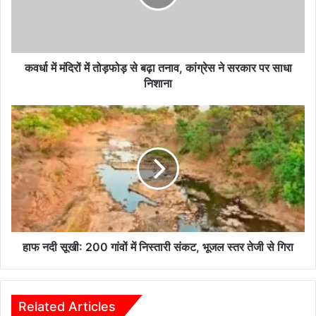
से
बढ़ा
तनाव,
कांग्रेस
ने
कवर्धा में मंदिरों में तोड़फोड़ से बढ़ा तनाव, कांग्रेस ने सरकार पर साधा
सरकार
निशाना
पर
साधा
हाफ
निशाना
नदी
सूखी:
200
गांवों
में
निस्तारी
संकट,
भूजल
स्तर
हाफ नदी सूखी: 200 गांवों में निस्तारी संकट, भूजल स्तर तेजी से गिरा
तेजी
से
गिरा
Related Articles