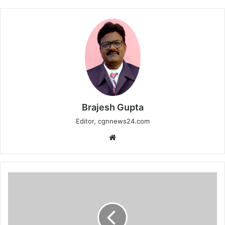
Brajesh Gupta
Editor, cgnnews24.com
Website
कवर्धा
में
मंदिरों
में
तोड़फोड़