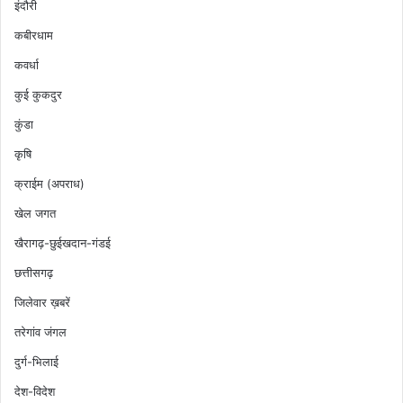
इंदौरी
कबीरधाम
कवर्धा
कुई कुकदुर
कुंडा
कृषि
क्राईम (अपराध)
खेल जगत
खैरागढ़-छुईखदान-गंडई
छत्तीसगढ़
जिलेवार ख़बरें
तरेगांव जंगल
दुर्ग-भिलाई
देश-विदेश