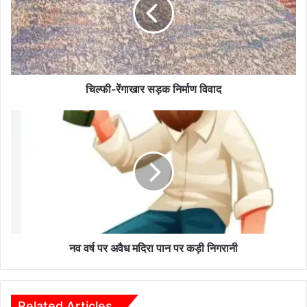
निर्माण
विवाद
चिल्फी-रेंगाखार सड़क निर्माण विवाद
नव
वर्ष
पर
अवैध
मदिरा
पान
पर
कड़ी
निगरानी
नव वर्ष पर अवैध मदिरा पान पर कड़ी निगरानी
Related Articles