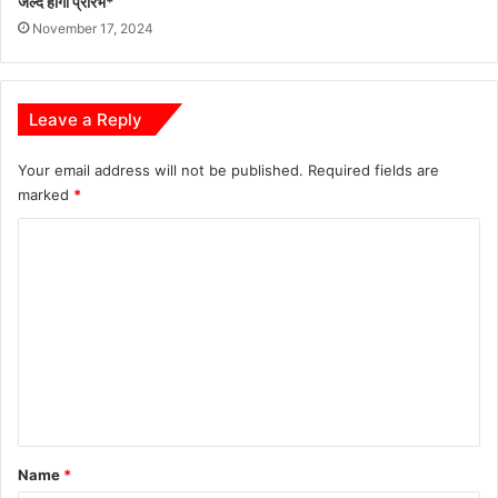
जल्द होगा प्रारंभ*
November 17, 2024
Leave a Reply
Your email address will not be published.
Required fields are
marked
*
C
o
m
m
e
n
t
*
Name
*