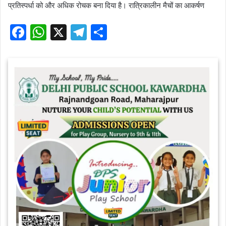
प्रतिस्पर्धा को और अधिक रोचक बना दिया है। रात्रिकालीन मैचों का आकर्षण
F
W
X
T
S
a
h
el
h
c
at
e
ar
e
s
gr
e
b
A
a
o
p
m
o
p
k