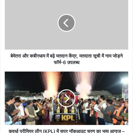
और
कबीरधाम
में
बढ़े
मतदान
केंद्र,
मतदाता
सूची
में
बेमेतरा और कबीरधाम में बढ़े मतदान केंद्र, मतदाता सूची में नाम जोड़ने
नाम
फॉर्म-6 उपलब्ध
जोड़ने
फॉर्म-6
कवर्धा
उपलब्ध
प्रीमियर
लीग
(KPL)
में
सुपर
नॉकआउट
चरण
का
भव्य
कवर्धा प्रीमियर लीग (KPL) में सुपर नॉकआउट चरण का भव्य आगाज़ –