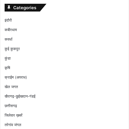
Categories
इंदौरी
कबीरधाम
कवर्धा
कुई कुकदुर
कुंडा
कृषि
क्राईम (अपराध)
खेल जगत
खैरागढ़-छुईखदान-गंडई
छत्तीसगढ़
जिलेवार ख़बरें
तरेगांव जंगल