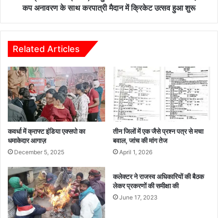
आगाज़
कप अनावरण के साथ करपात्री मैदान में क्रिकेट उत्सव हुआ शुरू
–
कप
अनावरण
के
Related Articles
साथ
करपात्री
मैदान
में
क्रिकेट
उत्सव
हुआ
शुरू
कवर्धा में क्राफ्ट इंडिया एक्सपो का
तीन जिलों में एक जैसे प्रश्न पत्र से मचा
धमाकेदार आगाज़
बवाल, जांच की मांग तेज
December 5, 2025
April 1, 2026
कलेक्टर ने राजस्व अधिकारियों की बैठक
लेकर प्रकरणों की समीक्षा की
June 17, 2023