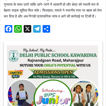
गुणवत्ता के साथ उतरे ताकि आने-जाने में आसानी हो और क्षेत्र को स्थायी रूप से
बेहतर सड़क सुविधा मिल सके। फिलहाल, मामले ने स्थानीय स्तर पर बहस को तेज
कर दिया है और अब निगाहें प्रशासनिक जांच व आगे की कार्रवाई पर टिकी हैं।
F
W
X
T
S
a
h
el
h
c
at
e
ar
e
s
gr
e
b
A
a
o
p
m
o
p
k