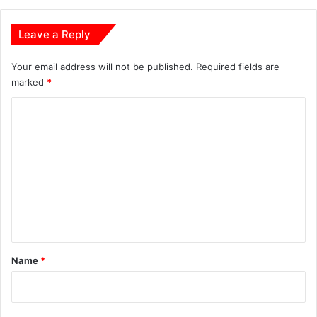
Leave a Reply
Your email address will not be published.
Required fields are
marked
*
C
o
m
m
e
n
t
*
Name
*