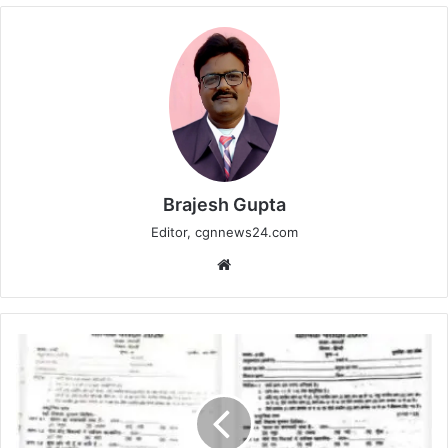
Brajesh Gupta
Editor, cgnnews24.com
Website
तीन
जिलों
में
एक
जैसे
प्रश्न