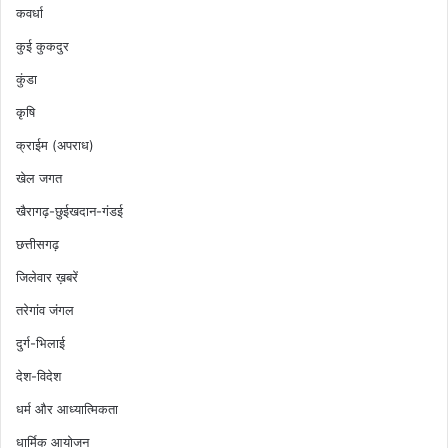
कवर्धा
कुई कुकदुर
कुंडा
कृषि
क्राईम (अपराध)
खेल जगत
खैरागढ़-छुईखदान-गंडई
छत्तीसगढ़
जिलेवार ख़बरें
तरेगांव जंगल
दुर्ग-भिलाई
देश-विदेश
धर्म और आध्यात्मिकता
धार्मिक आयोजन