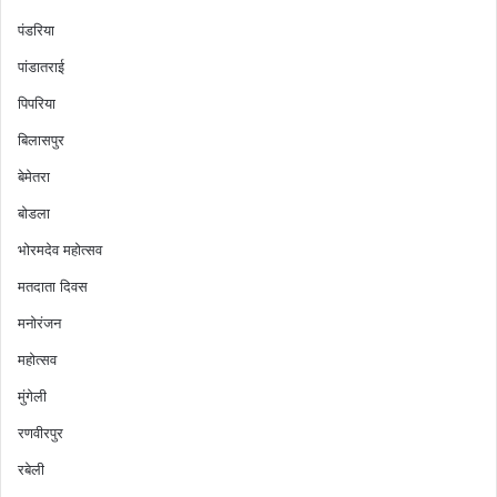
पंडरिया
पांडातराई
पिपरिया
बिलासपुर
बेमेतरा
बोडला
भोरमदेव महोत्सव
मतदाता दिवस
मनोरंजन
महोत्सव
मुंगेली
रणवीरपुर
रबेली