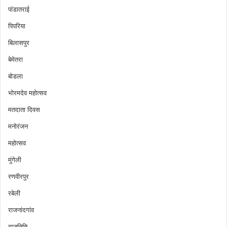
पांडातराई
पिपरिया
बिलासपुर
बेमेतरा
बोडला
भोरमदेव महोत्सव
मतदाता दिवस
मनोरंजन
महोत्सव
मुंगेली
रणवीरपुर
रबेली
राजनांदगांव
राजनिति