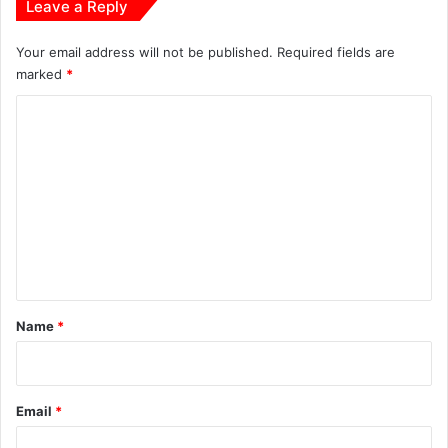
Leave a Reply
Your email address will not be published.
Required fields are
marked
*
C
o
m
m
e
n
t
*
Name
*
Email
*