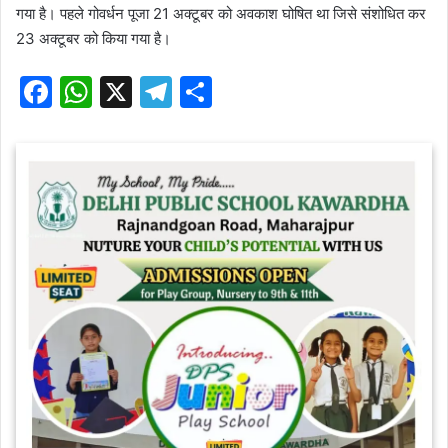
गया है। पहले गोवर्धन पूजा 21 अक्टूबर को अवकाश घोषित था जिसे संशोधित कर
23 अक्टूबर को किया गया है।
F
W
X
T
S
a
h
el
h
c
at
e
ar
e
s
gr
e
b
A
a
o
p
m
o
p
k