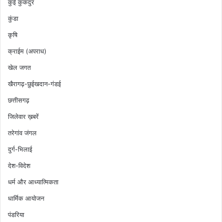
कुई कुकदुर
कुंडा
कृषि
क्राईम (अपराध)
खेल जगत
खैरागढ़-छुईखदान-गंडई
छत्तीसगढ़
जिलेवार ख़बरें
तरेगांव जंगल
दुर्ग-भिलाई
देश-विदेश
धर्म और आध्यात्मिकता
धार्मिक आयोजन
पंडरिया