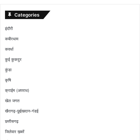
Categories
इंदौरी
कबीरधाम
कवर्धा
कुई कुकदुर
कुंडा
कृषि
क्राईम (अपराध)
खेल जगत
खैरागढ़-छुईखदान-गंडई
छत्तीसगढ़
जिलेवार ख़बरें