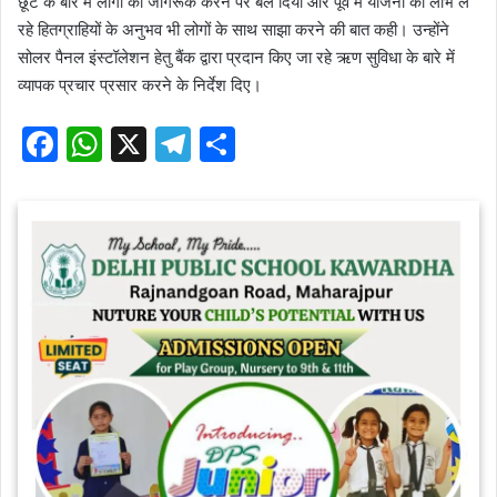
छूट के बारे में लोगों को जागरूक करने पर बल दिया और पूर्व में योजना का लाभ ले
रहे हितग्राहियों के अनुभव भी लोगों के साथ साझा करने की बात कही। उन्होंने
सोलर पैनल इंस्टॉलेशन हेतु बैंक द्वारा प्रदान किए जा रहे ऋण सुविधा के बारे में
व्यापक प्रचार प्रसार करने के निर्देश दिए।
F
W
X
T
S
a
h
el
h
c
at
e
ar
e
s
gr
e
b
A
a
o
p
m
o
p
k