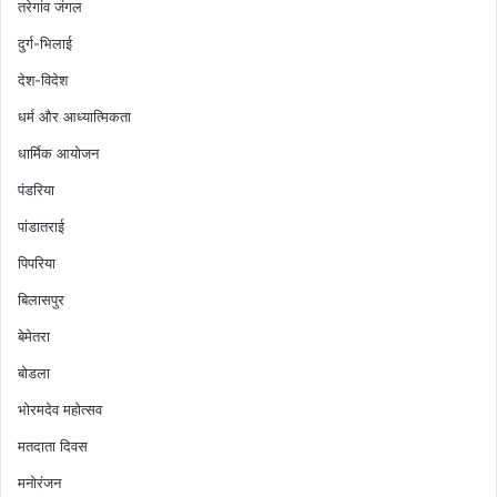
तरेगांव जंगल
दुर्ग-भिलाई
देश-विदेश
धर्म और आध्यात्मिकता
धार्मिक आयोजन
पंडरिया
पांडातराई
पिपरिया
बिलासपुर
बेमेतरा
बोडला
भोरमदेव महोत्सव
मतदाता दिवस
मनोरंजन