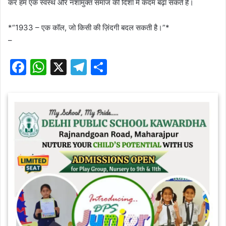
कर हम एक स्वस्थ और नशामुक्त समाज की दिशा में कदम बढ़ा सकते हैं।
*“1933 – एक कॉल, जो किसी की ज़िंदगी बदल सकती है।”*
–
F
W
X
T
S
a
h
el
h
c
at
e
ar
e
s
gr
e
b
A
a
o
p
m
o
p
k