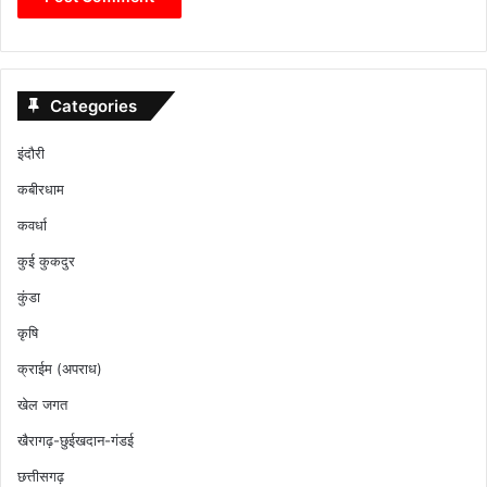
Categories
इंदौरी
कबीरधाम
कवर्धा
कुई कुकदुर
कुंडा
कृषि
क्राईम (अपराध)
खेल जगत
खैरागढ़-छुईखदान-गंडई
छत्तीसगढ़