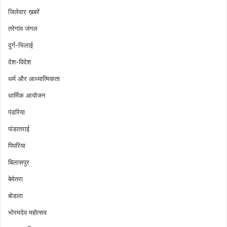
जिलेवार ख़बरें
तरेगांव जंगल
दुर्ग-भिलाई
देश-विदेश
धर्म और आध्यात्मिकता
धार्मिक आयोजन
पंडरिया
पांडातराई
पिपरिया
बिलासपुर
बेमेतरा
बोडला
भोरमदेव महोत्सव