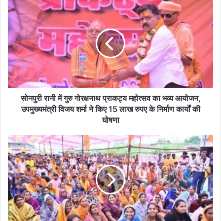
सोनपुरी
रानी
में
गुरु
गोरक्षनाथ
प्राकट्य
महोत्सव
का
भव्य
आयोजन,
सोनपुरी रानी में गुरु गोरक्षनाथ प्राकट्य महोत्सव का भव्य आयोजन,
उपमुख्यमंत्री
उपमुख्यमंत्री विजय शर्मा ने किए 15 लाख रुपए के निर्माण कार्यों की
विजय
घोषणा
शर्मा
ने
कबीरधाम
किए
जिले
15
के
लाख
ग्राम
रुपए
सोनपुरी
के
रानी
निर्माण
में
कार्यों
गुरु