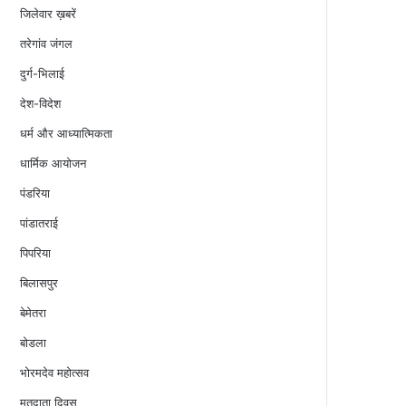
जिलेवार ख़बरें
तरेगांव जंगल
दुर्ग-भिलाई
देश-विदेश
धर्म और आध्यात्मिकता
धार्मिक आयोजन
पंडरिया
पांडातराई
पिपरिया
बिलासपुर
बेमेतरा
बोडला
भोरमदेव महोत्सव
मतदाता दिवस