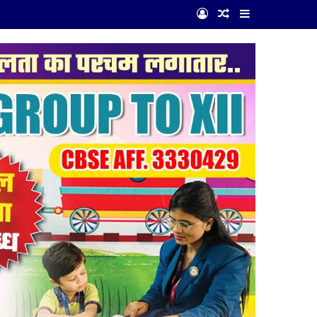
Log In
Random Article
Sidebar