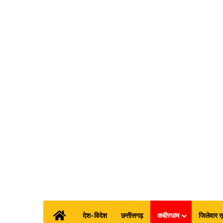
होम
देश-विदेश
छत्तीसगढ़
कबीरधाम
जिलेवार ख़