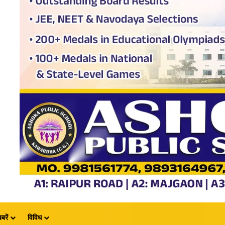
बरें
विविध