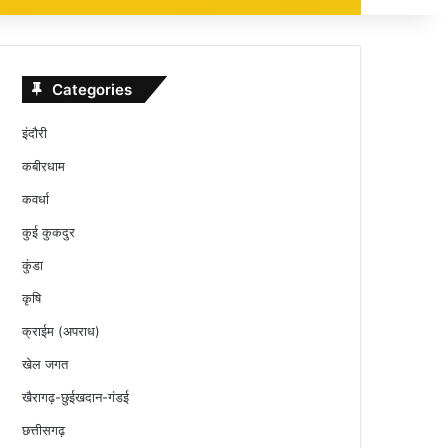
Categories
इंदौरी
कबीरधाम
कवर्धा
कुई कुकदुर
कुंडा
कृषि
क्राईम (अपराध)
खेल जगत
खैरागढ़-छुईखदान-गंडई
छत्तीसगढ़