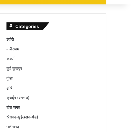
Categories
इंदौरी
कबीरधाम
कवर्धा
कुई कुकदुर
कुंडा
कृषि
क्राईम (अपराध)
खेल जगत
खैरागढ़-छुईखदान-गंडई
छत्तीसगढ़