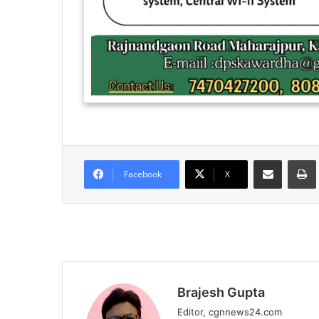
Share via Email
Facebook
X
Brajesh Gupta
Editor, cgnnews24.com