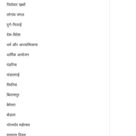
जिलेवार ख़बरें
तरेगांव जंगल
दुर्ग-भिलाई
देश-विदेश
धर्म और आध्यात्मिकता
धार्मिक आयोजन
पंडरिया
पांडातराई
पिपरिया
बिलासपुर
बेमेतरा
बोडला
भोरमदेव महोत्सव
मतदाता दिवस