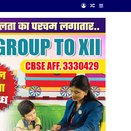
Log In
Random Article
Sidebar