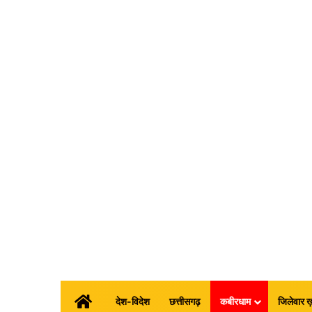
होम
देश-विदेश
छत्तीसगढ़
कबीरधाम
जिलेवार ख़