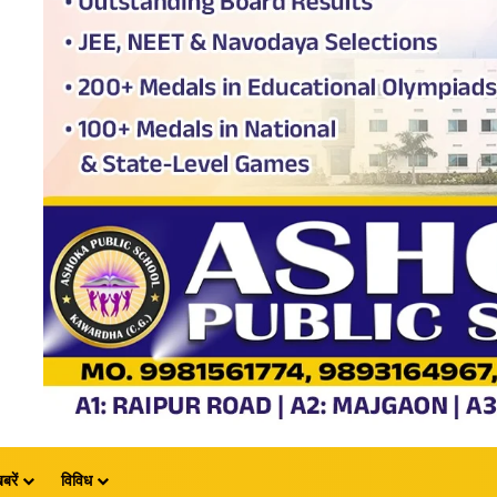
बरें
विविध