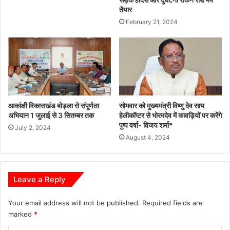
आख़िर
तैयार
कब
February 21, 2024
तक
ऐसी
घटना
की
पुनरावृत्ति
होती
रहेगी
और
आकांक्षी विकासखंड बोड़ला से संपूर्णता
सोमवार को मुख्यमंत्री विष्णु देव साय
हम
अभियान 1 जुलाई से 3 सितम्बर तक
हेलीकॉप्टर से भोरमदेव में कावड़ियों पर करेंगे
घटना
पुष्प वर्षा- विजय शर्मा*
July 2, 2024
पर
August 4, 2024
दुःख
जताकर
अपनी
ज़िम्मेदारी
Leave a Reply
से
बचते
Your email address will not be published.
Required fields are
रहेगें।
marked
*