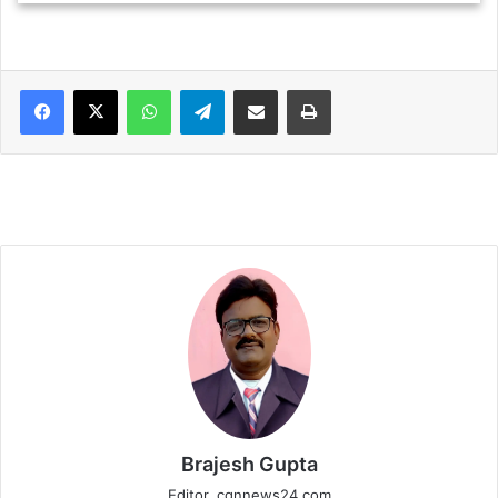
WhatsApp
Telegram
Share via Email
Print
Brajesh Gupta
Editor, cgnnews24.com