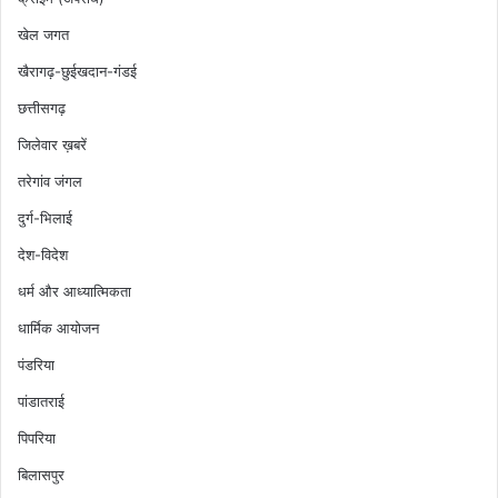
खेल जगत
खैरागढ़-छुईखदान-गंडई
छत्तीसगढ़
जिलेवार ख़बरें
तरेगांव जंगल
दुर्ग-भिलाई
देश-विदेश
धर्म और आध्यात्मिकता
धार्मिक आयोजन
पंडरिया
पांडातराई
पिपरिया
बिलासपुर