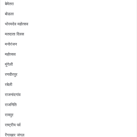
बेमेतरा
बोडला
भोरमदेव महोत्सव
मतदाता दिवस
मनोरंजन
महोत्सव
मुंगेली
रणवीरपुर
रबेली
राजनांदगांव
राजनिति
रायपुर
राष्ट्रीय पर्व
रेंगाखार जंगल