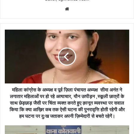
Website
महिला
कांग्रेस
के
अध्यक्ष
व
पूर्व
ज़िला
पंचायत
अध्यक्ष
सीमा
महिला कांग्रेस के अध्यक्ष व पूर्व ज़िला पंचायत अध्यक्ष सीमा अनंत ने
अनंत
लगातार महिलाओं पर हो रहे अत्याचार, यौन उत्पीड़न ,स्कूली छात्रों के
ने
साथ छेड़छाड़ जैसी पर चिंता व्यक्त करते हुए क़ानून व्यवस्था पर सवाल
लगातार
किया कि क्या आख़िर कब तक ऐसी घटना की पुनरावृत्ति होती रहेगी और
महिलाओं
हम घटना पर दुःख जताकर अपनी ज़िम्मेदारी से बचते रहेगें।
पर
हो
अवैध
रहे