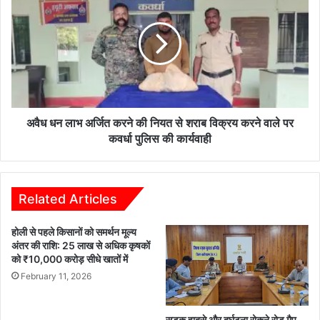
धन
अत्याचार,
लाभ
यौन
अर्जित
उत्पीड़न
करने
,स्कूली
की
छात्रों
नियत
के
से
साथ
शराब
छेड़छाड़
विक्रय
अवैध धन लाभ अर्जित करने की नियत से शराब विक्रय करने वाले पर
जैसी
करने
कवर्धा पुलिस की कार्यवाही
पर
वाले
चिंता
पर
व्यक्त
कवर्धा
करते
पुलिस
Related Articles
हुए
की
क़ानून
कार्यवाही
होली से पहले किसानों को समर्थन मूल्य
व्यवस्था
अंतर की राशि: 25 लाख से अधिक कृषकों
पर
को ₹10,000 करोड़ सीधे खातों में
सवाल
February 11, 2026
किया
कि
क्या
सड़क हादसे और दुर्घटना रोकने रोड मैप