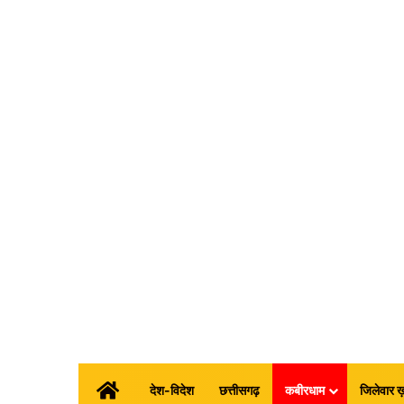
होम
देश-विदेश
छत्तीसगढ़
कबीरधाम
जिलेवार ख़