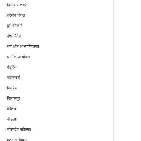
जिलेवार ख़बरें
तरेगांव जंगल
दुर्ग-भिलाई
देश-विदेश
धर्म और आध्यात्मिकता
धार्मिक आयोजन
पंडरिया
पांडातराई
पिपरिया
बिलासपुर
बेमेतरा
बोडला
भोरमदेव महोत्सव
मतदाता दिवस