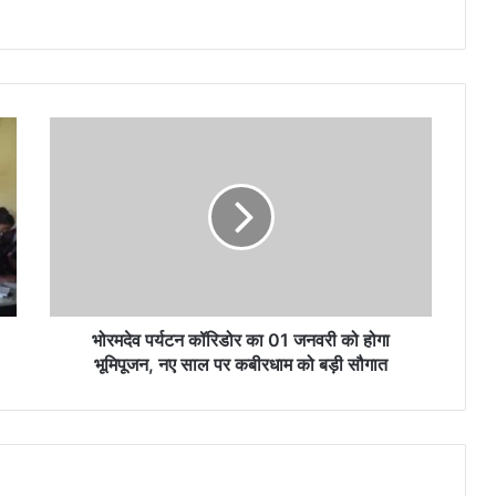
भोरमदेव
पर्यटन
कॉरिडोर
का
01
जनवरी
को
होगा
भूमिपूजन,
नए
भोरमदेव पर्यटन कॉरिडोर का 01 जनवरी को होगा
साल
भूमिपूजन, नए साल पर कबीरधाम को बड़ी सौगात
पर
कबीरधाम
को
बड़ी
सौगात