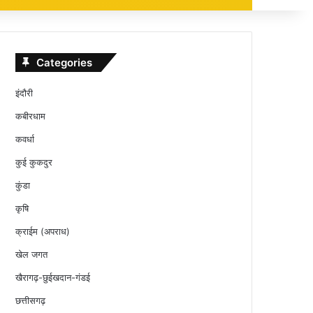
Categories
इंदौरी
कबीरधाम
कवर्धा
कुई कुकदुर
कुंडा
कृषि
क्राईम (अपराध)
खेल जगत
खैरागढ़-छुईखदान-गंडई
छत्तीसगढ़