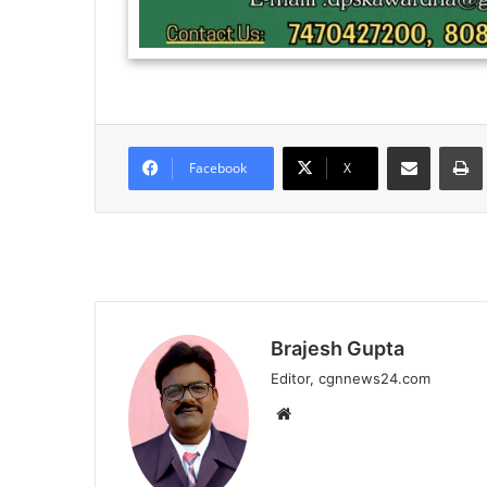
Share via Email
Facebook
X
Brajesh Gupta
Editor, cgnnews24.com
Website