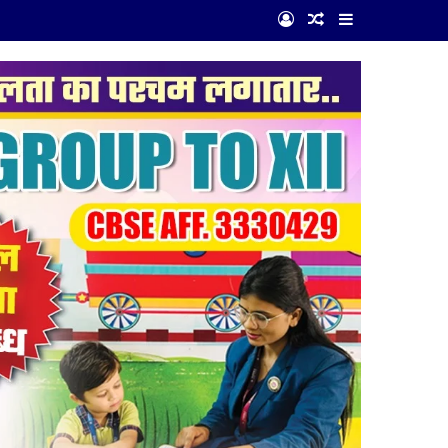
Log In
Random Article
Sidebar