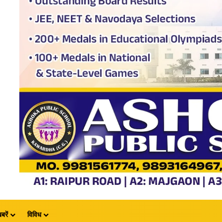
बरें
विविध