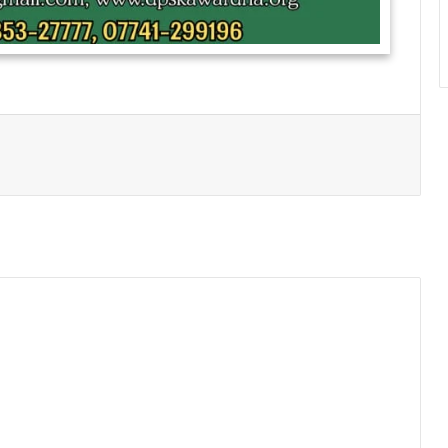
Print