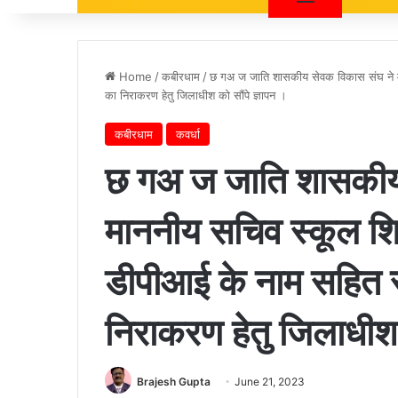
Home
/
कबीरधाम
/
छ गअ ज जाति शासकीय सेवक विकास संघ ने मा
का निराकरण हेतु जिलाधीश को सौंपे ज्ञापन ।
कबीरधाम
कवर्धा
छ गअ ज जाति शासकीय
माननीय सचिव स्कूल शि
डीपीआई के नाम सहित 
निराकरण हेतु जिलाधीश 
Brajesh Gupta
June 21, 2023