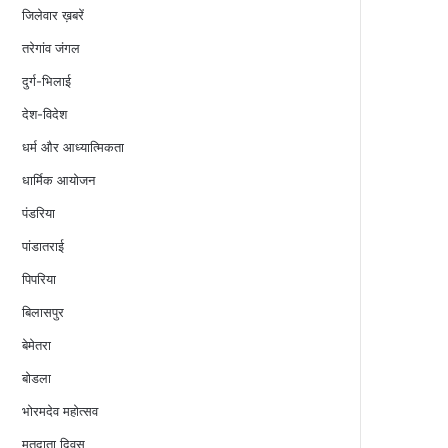
जिलेवार ख़बरें
तरेगांव जंगल
दुर्ग-भिलाई
देश-विदेश
धर्म और आध्यात्मिकता
धार्मिक आयोजन
पंडरिया
पांडातराई
पिपरिया
बिलासपुर
बेमेतरा
बोडला
भोरमदेव महोत्सव
मतदाता दिवस