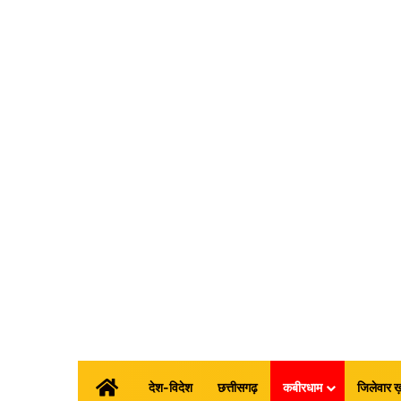
होम
देश-विदेश
छत्तीसगढ़
कबीरधाम
जिलेवार ख़