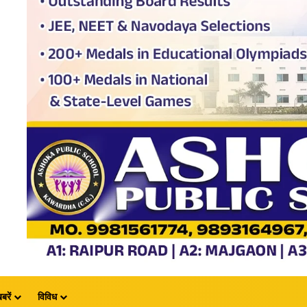
बरें
विविध