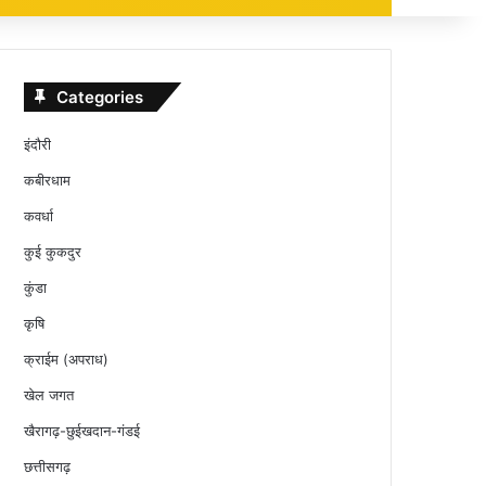
Categories
इंदौरी
कबीरधाम
कवर्धा
कुई कुकदुर
कुंडा
कृषि
क्राईम (अपराध)
खेल जगत
खैरागढ़-छुईखदान-गंडई
छत्तीसगढ़