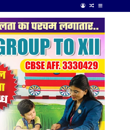
Log In
Random Article
Sidebar