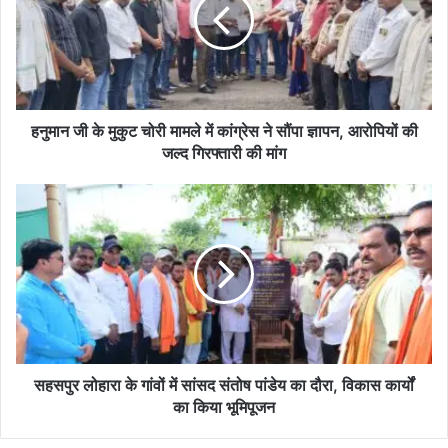
मुकुट
चोरी
मामले
में
कांग्रेस
ने
सौंपा
हनुमान जी के मुकुट चोरी मामले में कांग्रेस ने सौंपा ज्ञापन, आरोपियों की
ज्ञापन,
जल्द गिरफ्तारी की मांग
आरोपियों
की
सहसपुर
जल्द
लोहारा
गिरफ्तारी
के
की
गांवों
मांग
में
सांसद
संतोष
पांडेय
का
दौरा,
सहसपुर लोहारा के गांवों में सांसद संतोष पांडेय का दौरा, विकास कार्यों
विकास
का किया भूमिपूजन
कार्यों
का