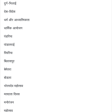
दुर्ग-भिलाई
देश-विदेश
धर्म और आध्यात्मिकता
धार्मिक आयोजन
पंडरिया
पांडातराई
पिपरिया
बिलासपुर
बेमेतरा
बोडला
भोरमदेव महोत्सव
मतदाता दिवस
मनोरंजन
महोत्सव