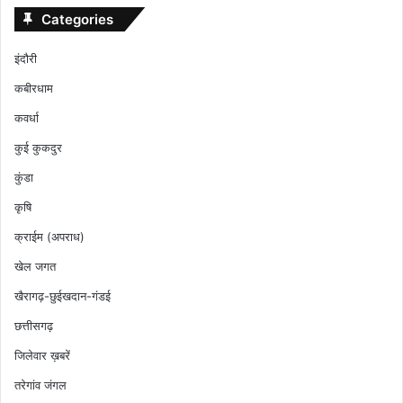
Categories
इंदौरी
कबीरधाम
कवर्धा
कुई कुकदुर
कुंडा
कृषि
क्राईम (अपराध)
खेल जगत
खैरागढ़-छुईखदान-गंडई
छत्तीसगढ़
जिलेवार ख़बरें
तरेगांव जंगल