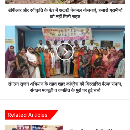
योजनाएं,
हजारों
डीपीआर और स्वीकृति के फेर में अटकी पेयजल योजनाएं, हजारों ग्रामीणों
ग्रामीणों
को नहीं मिली राहत
को
नहीं
संगठन
मिली
सृजन
राहत
अभियान
के
तहत
शहर
कांग्रेस
की
विस्तारित
बैठक
संगठन सृजन अभियान के तहत शहर कांग्रेस की विस्तारित बैठक संपन्न,
संपन्न,
संगठन मजबूती व जनहित के मुद्दों पर हुई चर्चा
संगठन
मजबूती
व
जनहित
Related Articles
के
मुद्दों