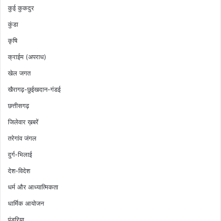
कुई कुकदुर
कुंडा
कृषि
क्राईम (अपराध)
खेल जगत
खैरागढ़-छुईखदान-गंडई
छत्तीसगढ़
जिलेवार ख़बरें
तरेगांव जंगल
दुर्ग-भिलाई
देश-विदेश
धर्म और आध्यात्मिकता
धार्मिक आयोजन
पंडरिया