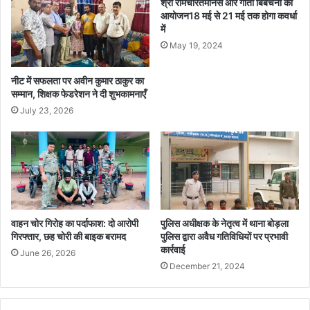
श्री रामचरितमानस और गीता बिबेचना का
पर
आयोजन18 मई से 21 मई तक होगा कवर्धा
हुई
में
चर्चा
May 19, 2024
नीट में सफलता पर अवीन कुमार ठाकुर का
सम्मान, शिक्षक फेडरेशन ने दी शुभकामनाएँ
July 23, 2026
वाहन चोर गिरोह का पर्दाफाश: दो आरोपी
पुलिस अधीक्षक के नेतृत्व में थाना बोड़ला
गिरफ्तार, छह चोरी की बाइक बरामद
पुलिस द्वारा अवैध गतिविधियों पर प्रभावी
कार्रवाई
June 26, 2026
December 21, 2024