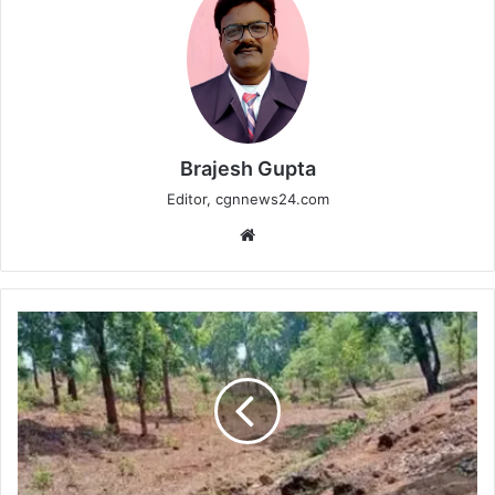
Brajesh Gupta
Editor, cgnnews24.com
Website
डीपीआर
और
स्वीकृति
के
फेर
में
अटकी
पेयजल