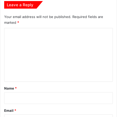
Leave a Reply
Your email address will not be published.
Required fields are
marked
*
C
o
m
m
e
n
t
*
Name
*
Email
*