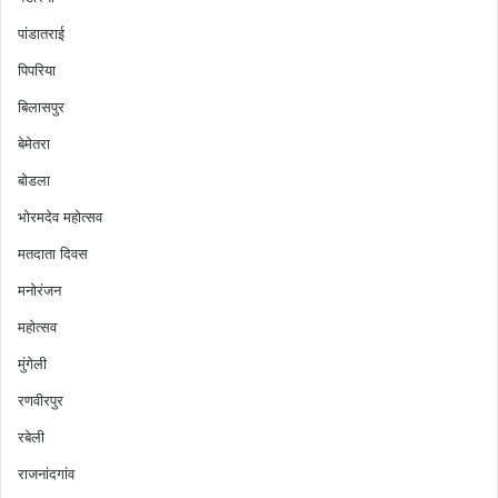
पांडातराई
पिपरिया
बिलासपुर
बेमेतरा
बोडला
भोरमदेव महोत्सव
मतदाता दिवस
मनोरंजन
महोत्सव
मुंगेली
रणवीरपुर
रबेली
राजनांदगांव