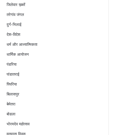
जिलेवार ख़बरें
तरेगांव जंगल
दुर्ग-भिलाई
देश-विदेश
धर्म और आध्यात्मिकता
धार्मिक आयोजन
पंडरिया
पांडातराई
पिपरिया
बिलासपुर
बेमेतरा
बोडला
भोरमदेव महोत्सव
मतदाता दिवस