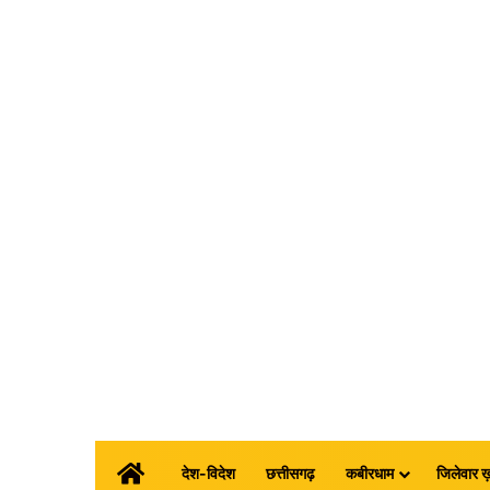
होम
देश-विदेश
छत्तीसगढ़
कबीरधाम
जिलेवार ख़