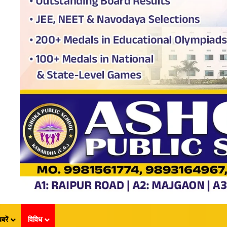
बरें
विविध