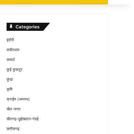
Categories
इंदौरी
कबीरधाम
कवर्धा
कुई कुकदुर
कुंडा
कृषि
क्राईम (अपराध)
खेल जगत
खैरागढ़-छुईखदान-गंडई
छत्तीसगढ़