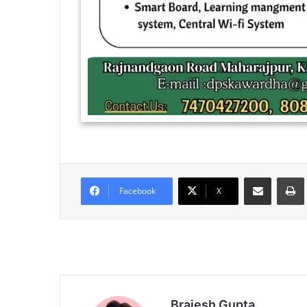
Share via Email
Facebook
X
Brajesh Gupta