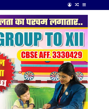
Log In
Random Article
Sidebar