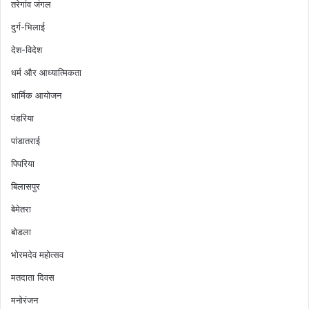
तरेगांव जंगल
दुर्ग-भिलाई
देश-विदेश
धर्म और आध्यात्मिकता
धार्मिक आयोजन
पंडरिया
पांडातराई
पिपरिया
बिलासपुर
बेमेतरा
बोडला
भोरमदेव महोत्सव
मतदाता दिवस
मनोरंजन