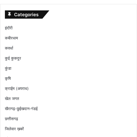
Categories
इंदौरी
कबीरधाम
कवर्धा
कुई कुकदुर
कुंडा
कृषि
क्राईम (अपराध)
खेल जगत
खैरागढ़-छुईखदान-गंडई
छत्तीसगढ़
जिलेवार ख़बरें