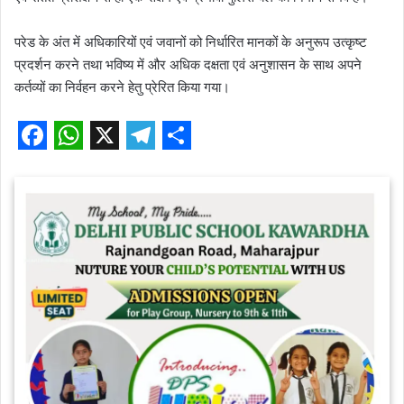
परेड के अंत में अधिकारियों एवं जवानों को निर्धारित मानकों के अनुरूप उत्कृष्ट
प्रदर्शन करने तथा भविष्य में और अधिक दक्षता एवं अनुशासन के साथ अपने
कर्तव्यों का निर्वहन करने हेतु प्रेरित किया गया।
F
W
X
T
S
a
h
e
h
c
a
l
a
e
t
e
r
b
s
g
e
o
A
r
o
p
a
k
p
m