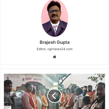
Brajesh Gupta
Editor, cgnnews24.com
Website
सांसद
संतोष
पांडेय
ने
लघान
में
30