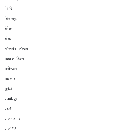
पिपरिया
बिलासपुर
बेमेतरा
बोडला
भोरमदेव महोत्सव
मतदाता दिवस
मनोरंजन
महोत्सव
मुंगेली
रणवीरपुर
रबेली
राजनांदगांव
राजनिति