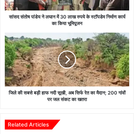
लाख
रुपये
के
सांसद संतोष पांडेय ने लघान में 30 लाख रुपये के स्टॉपडेम निर्माण कार्य
स्टॉपडेम
का किया भूमिपूजन
निर्माण
कार्य
जिले
का
की
किया
सबसे
भूमिपूजन
बड़ी
हाफ
नदी
सूखी,
अब
सिर्फ
रेत
जिले की सबसे बड़ी हाफ नदी सूखी, अब सिर्फ रेत का मैदान; 200 गांवों
का
पर जल संकट का खतरा
मैदान;
200
गांवों
पर
Related Articles
जल