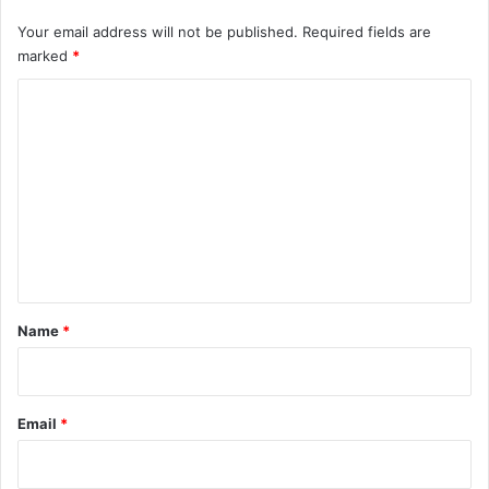
Your email address will not be published.
Required fields are
marked
*
C
o
m
m
e
n
t
*
Name
*
Email
*