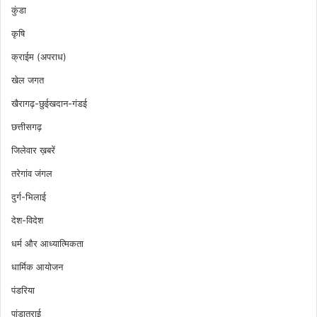
कुंडा
कृषि
क्राईम (अपराध)
खेल जगत
खैरागढ़-छुईखदान-गंडई
छत्तीसगढ़
जिलेवार ख़बरें
तरेगांव जंगल
दुर्ग-भिलाई
देश-विदेश
धर्म और आध्यात्मिकता
धार्मिक आयोजन
पंडरिया
पांडातराई