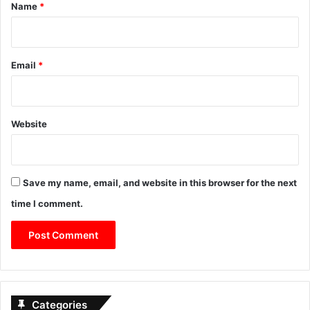
*
Name
*
Email
*
Website
Save my name, email, and website in this browser for the next
time I comment.
Categories