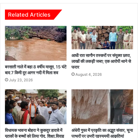
भी
मिला
लेकिन
Related Articles
लीव
बैलेंस
से
एक
दिन
भी
आधी रात सागौन तस्करों पर संयुक्त छापा,
नहीं
लाखों की लकड़ी जब्त; एक आरोपी थाने से
घटा
बरसाती नाले में बहा 8 वर्षीय मासूम, 15 घंटे
फरार
बाद 7 किमी दूर आगर नदी में मिला शव
August 4, 2026
July 23, 2026
विधायक भावना बोहरा ने कुकदुर हादसे में
अंधेरी गुफा में प्रकृति का अद्भुत संसार, चूना
मृतकों के बच्चों को लिया गोद, शिक्षा,विवाह
पत्थरों पर उभरी रहस्यमयी आकृतियां