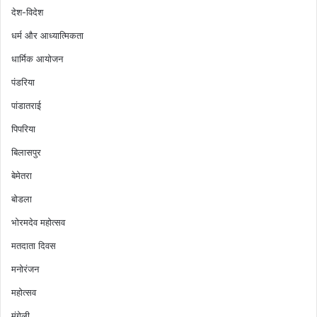
देश-विदेश
धर्म और आध्यात्मिकता
धार्मिक आयोजन
पंडरिया
पांडातराई
पिपरिया
बिलासपुर
बेमेतरा
बोडला
भोरमदेव महोत्सव
मतदाता दिवस
मनोरंजन
महोत्सव
मुंगेली