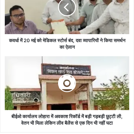
मई
को
मेडिकल
स्टोर्स
बंद,
दवा
व्यापारियों
कवर्धा में 20 मई को मेडिकल स्टोर्स बंद, दवा व्यापारियों ने किया समर्थन
ने
का ऐलान
किया
समर्थन
बीईओ
का
कार्यालय
ऐलान
लोहारा
में
अवकाश
रिकॉर्ड
में
बड़ी
गड़बड़ी
छुट्टी
बीईओ कार्यालय लोहारा में अवकाश रिकॉर्ड में बड़ी गड़बड़ी छुट्टी ली,
ली,
वेतन भी मिला लेकिन लीव बैलेंस से एक दिन भी नहीं घटा
वेतन