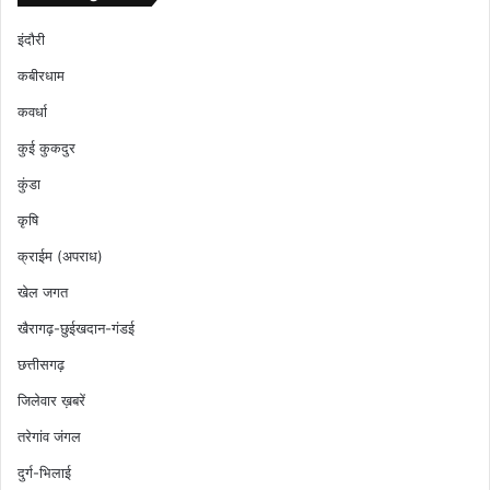
इंदौरी
कबीरधाम
कवर्धा
कुई कुकदुर
कुंडा
कृषि
क्राईम (अपराध)
खेल जगत
खैरागढ़-छुईखदान-गंडई
छत्तीसगढ़
जिलेवार ख़बरें
तरेगांव जंगल
दुर्ग-भिलाई