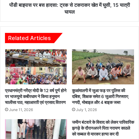
में
पोंडी बाइपास पर बस हादसा: ट्रक से टकराकर खेत में घुसी, 15 यात्री
घुसी,
घायल
15
यात्री
घायल
Related Articles
प्रधानमंत्री नरेंद्र मोदी के 12 वर्ष पूर्ण होने
कुआंमालगी में जुआ फड़ पर पुलिस की
पर भाजयुमो कबीरधाम ने किया हनुमान
दबिश, शिक्षक समेत 6 जुआरी गिरफ्तार;
चालीसा पाठ, महाआरती एवं प्रसाद वितरण
नगदी, मोबाइल और 4 बाइक जब्त
June 11, 2026
July 1, 2026
जमीन बंटवारे के विवाद को लेकर पारिवारिक
झगड़े के दौरानअपने पिता नरायण काठले
को सब्बल से मारकर हत्या कर दी