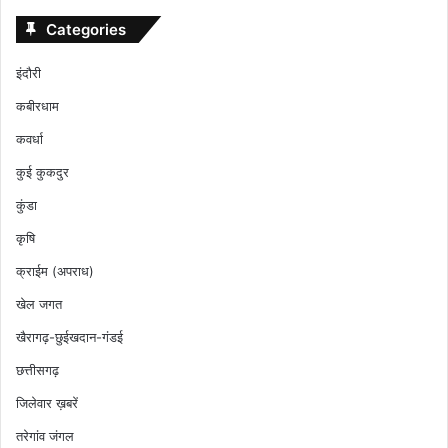
Categories
इंदौरी
कबीरधाम
कवर्धा
कुई कुकदुर
कुंडा
कृषि
क्राईम (अपराध)
खेल जगत
खैरागढ़-छुईखदान-गंडई
छत्तीसगढ़
जिलेवार ख़बरें
तरेगांव जंगल