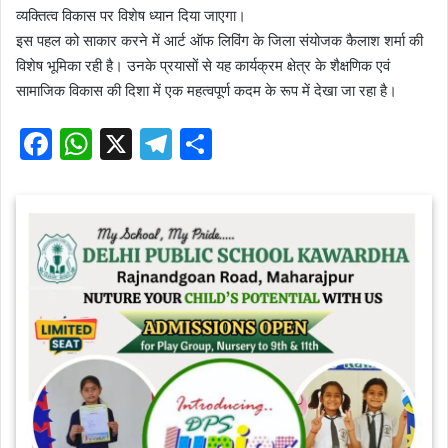
व्यक्तित्व विकास पर विशेष ध्यान दिया जाएगा।
इस पहल को साकार करने में आर्ट ऑफ लिविंग के जिला संयोजक कैलाश शर्मा की
विशेष भूमिका रही है। उनके प्रयासों से यह कार्यक्रम क्षेत्र के शैक्षणिक एवं
सामाजिक विकास की दिशा में एक महत्वपूर्ण कदम के रूप में देखा जा रहा है।
F
W
X
T
S
a
h
el
h
c
at
e
ar
e
s
gr
e
b
A
a
o
p
m
o
p
k