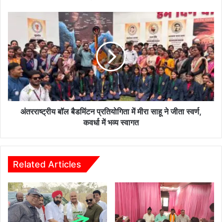
सराहना
और
अंतरराष्ट्रीय
दिशा-
बॉल
निर्देश
बैडमिंटन
प्रतियोगिता
में
मीरा
साहू
ने
जीता
स्वर्ण,
अंतरराष्ट्रीय बॉल बैडमिंटन प्रतियोगिता में मीरा साहू ने जीता स्वर्ण,
कवर्धा
कवर्धा में भव्य स्वागत
में
भव्य
स्वागत
Related Articles