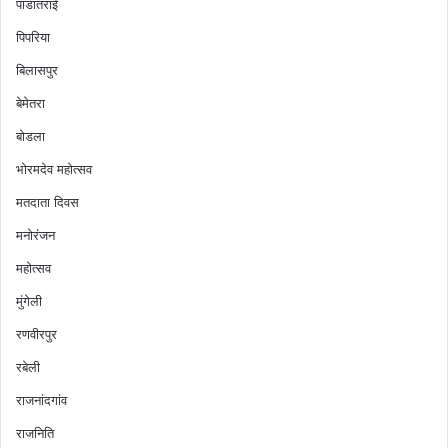
पांडातराई
पिपरिया
बिलासपुर
बेमेतरा
बोडला
भोरमदेव महोत्सव
मतदाता दिवस
मनोरंजन
महोत्सव
मुंगेली
रणवीरपुर
रबेली
राजनांदगांव
राजनिति