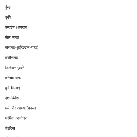
कुंडा
कृषि
क्राईम (अपराध)
खेल जगत
खैरागढ़-छुईखदान-गंडई
छत्तीसगढ़
जिलेवार ख़बरें
तरेगांव जंगल
दुर्ग-भिलाई
देश-विदेश
धर्म और आध्यात्मिकता
धार्मिक आयोजन
पंडरिया