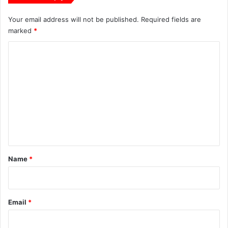
Your email address will not be published.
Required fields are
marked
*
C
o
m
m
e
n
t
*
Name
*
Email
*