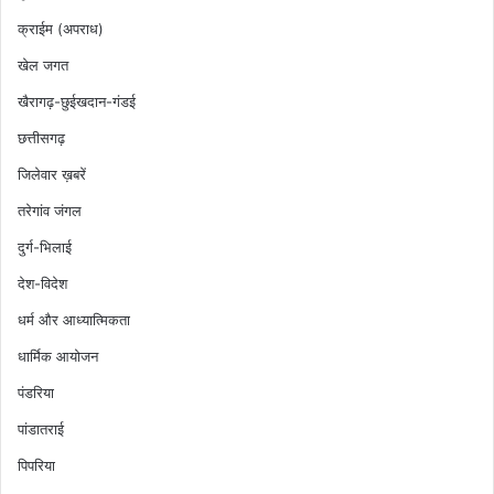
क्राईम (अपराध)
खेल जगत
खैरागढ़-छुईखदान-गंडई
छत्तीसगढ़
जिलेवार ख़बरें
तरेगांव जंगल
दुर्ग-भिलाई
देश-विदेश
धर्म और आध्यात्मिकता
धार्मिक आयोजन
पंडरिया
पांडातराई
पिपरिया