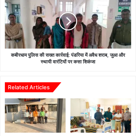
करोड़
पुलिस
की
की
नई
सख्त
राशि
कार्रवाई:
जारी
पंडरिया
में
अवैध
शराब,
जुआ
कबीरधाम पुलिस की सख्त कार्रवाई: पंडरिया में अवैध शराब, जुआ और
और
स्थायी वारंटियों पर कसा शिकंजा
स्थायी
वारंटियों
पर
कसा
Related Articles
शिकंजा