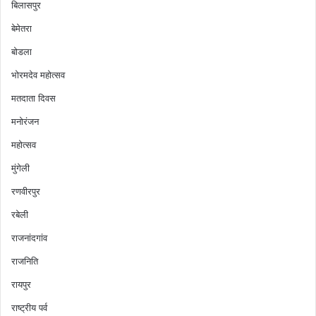
बिलासपुर
बेमेतरा
बोडला
भोरमदेव महोत्सव
मतदाता दिवस
मनोरंजन
महोत्सव
मुंगेली
रणवीरपुर
रबेली
राजनांदगांव
राजनिति
रायपुर
राष्ट्रीय पर्व