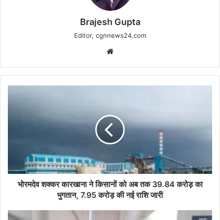
Brajesh Gupta
Editor, cgnnews24.com
Website
भोरमदेव
शक्कर
कारखाना
ने
किसानों
को
अब
तक
39.84
करोड़
भोरमदेव शक्कर कारखाना ने किसानों को अब तक 39.84 करोड़ का
का
भुगतान, 7.95 करोड़ की नई राशि जारी
भुगतान,
7.95
कबीरधाम