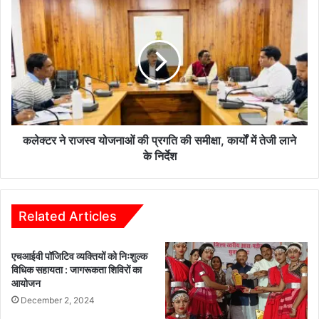
1.90
कलेक्टर
लाख
ने
रुपये
राजस्व
जुर्माना
योजनाओं
वसूला
की
प्रगति
की
समीक्षा,
कार्यों
में
कलेक्टर ने राजस्व योजनाओं की प्रगति की समीक्षा, कार्यों में तेजी लाने
तेजी
के निर्देश
लाने
के
निर्देश
Related Articles
एचआईवी पॉजिटिव व्यक्तियों को निःशुल्क
विधिक सहायता : जागरूकता शिविरों का
आयोजन
December 2, 2024