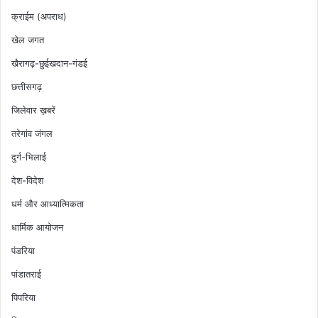
क्राईम (अपराध)
खेल जगत
खैरागढ़-छुईखदान-गंडई
छत्तीसगढ़
जिलेवार ख़बरें
तरेगांव जंगल
दुर्ग-भिलाई
देश-विदेश
धर्म और आध्यात्मिकता
धार्मिक आयोजन
पंडरिया
पांडातराई
पिपरिया