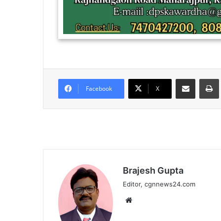
Share via Email
Facebook
X
Brajesh Gupta
Editor, cgnnews24.com
Website