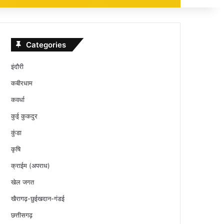
Categories
इंदौरी
कबीरधाम
कवर्धा
कुई कुकदुर
कुंडा
कृषि
क्राईम (अपराध)
खेल जगत
खैरागढ़-छुईखदान-गंडई
छत्तीसगढ़