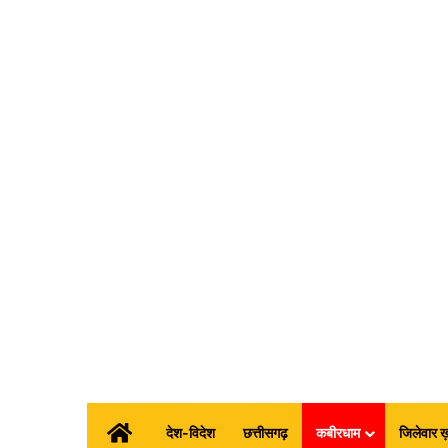
होम
देश-विदेश
छत्तीसगढ़
कबीरधाम
जिलेवार ख़