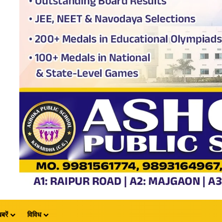
बरें
विविध