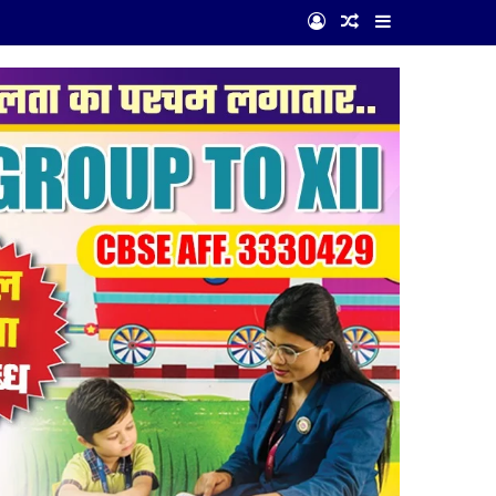
Log In
Random Article
Sidebar