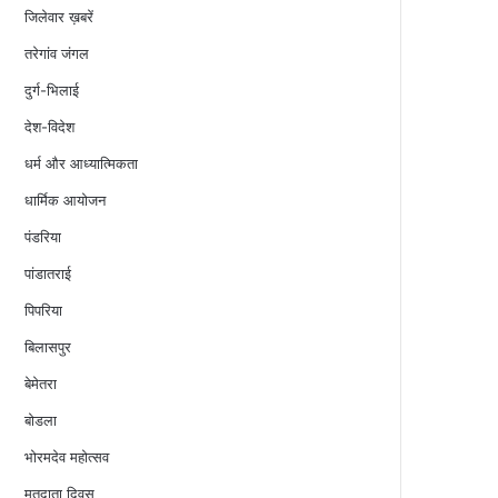
जिलेवार ख़बरें
तरेगांव जंगल
दुर्ग-भिलाई
देश-विदेश
धर्म और आध्यात्मिकता
धार्मिक आयोजन
पंडरिया
पांडातराई
पिपरिया
बिलासपुर
बेमेतरा
बोडला
भोरमदेव महोत्सव
मतदाता दिवस