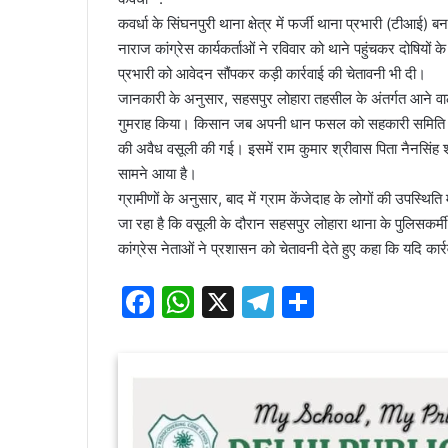
कवर्धा के सिंघनपुरी थाना क्षेत्र में फर्जी थाना प्रभारी (टीआ
नाराज कांग्रेस कार्यकर्ताओं ने रविवार को थाने पहुंचकर दोषिय
प्रभारी को आवेदन सौंपकर कड़ी कार्रवाई की चेतावनी भी दी।
जानकारी के अनुसार, सहसपुर लोहारा तहसील के अंतर्गत आने वाले सि
गुमराह किया। किसान जब अपनी धान फसल को सहकारी समिति में 
की अवैध वसूली की गई। इसमें राम कुमार श्रीवास पिता नैनसिं
सामने आया है।
ग्रामीणों के अनुसार, बाद में ग्राम केंजेदाह के लोगों की उपस्थि
जा रहा है कि वसूली के दौरान सहसपुर लोहारा थाना के पुलिसकर्म
कांग्रेस नेताओं ने प्रशासन को चेतावनी देते हुए कहा कि यदि का
F
W
X
T
S
a
h
el
h
c
at
e
ar
e
s
gr
e
b
A
a