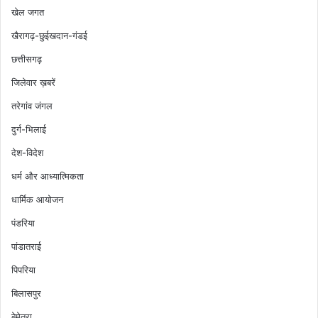
खेल जगत
खैरागढ़-छुईखदान-गंडई
छत्तीसगढ़
जिलेवार ख़बरें
तरेगांव जंगल
दुर्ग-भिलाई
देश-विदेश
धर्म और आध्यात्मिकता
धार्मिक आयोजन
पंडरिया
पांडातराई
पिपरिया
बिलासपुर
बेमेतरा