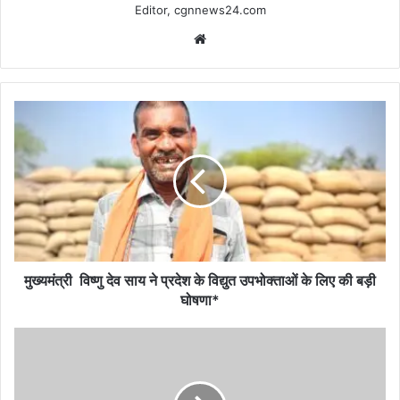
Editor, cgnnews24.com
Website
मुख्यमंत्री
विष्णु
देव
साय
ने
प्रदेश
के
विद्युत
उपभोक्ताओं
के
मुख्यमंत्री विष्णु देव साय ने प्रदेश के विद्युत उपभोक्ताओं के लिए की बड़ी
लिए
घोषणा*
की
बड़ी
अवैध
घोषणा*
धान
परिवहन
पर