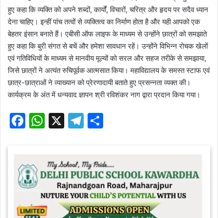
हुए कहा कि व्यक्ति को अपने शब्दों, कार्यों, विचारों, चरित्र और हृदय पर सदैव ध्यान
देना चाहिए। इन्हीं पांच तत्वों से व्यक्तित्व का निर्माण होता है और यही आपको एक
बेहतर इंसान बनाते हैं। एबीसी ऑफ लाइफ के माध्यम से उन्होंने छात्रों को समझाते
हुए कहा कि बुरी संगत से बचें और हमेशा सावधान रहें। उन्होंने विभिन्न रोचक खेलों
एवं गतिविधियों के माध्यम से मानवीय मूल्यों को सरल और सहज तरीके से समझाया,
जिसे छात्रों ने अत्यंत रुचिपूर्वक आत्मसात किया। महाविद्यालय के समस्त स्टाफ एवं
छात्र-छात्राओं ने व्याख्यान को प्रेरणादायी बताते हुए प्रसन्नता व्यक्त की।
कार्यक्रम के अंत में धन्यवाद ज्ञापन श्री रविशंकर नाग द्वारा प्रदान किया गया।
F
W
X
T
S
a
h
el
h
c
at
e
ar
e
s
gr
e
b
A
a
o
p
m
o
p