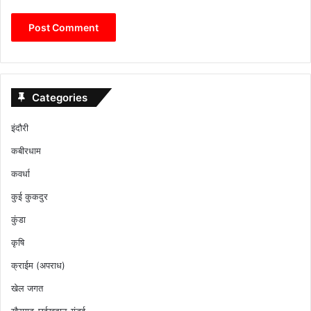
Categories
इंदौरी
कबीरधाम
कवर्धा
कुई कुकदुर
कुंडा
कृषि
क्राईम (अपराध)
खेल जगत
खैरागढ़-छुईखदान-गंडई