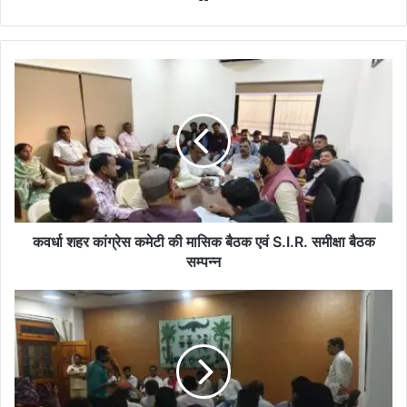
कवर्धा
शहर
कांग्रेस
कमेटी
की
मासिक
बैठक
एवं
S.I.R.
समीक्षा
कवर्धा शहर कांग्रेस कमेटी की मासिक बैठक एवं S.I.R. समीक्षा बैठक
बैठक
सम्पन्न
सम्पन्न
गोंड
आदिवासी
समाज
के
10
शिक्षकों