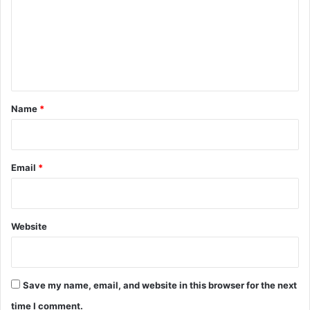
m
m
e
n
t
*
Name
*
Email
*
Website
Save my name, email, and website in this browser for the next
time I comment.