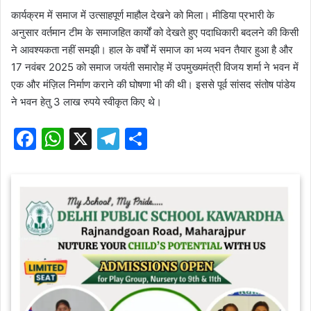
कार्यक्रम में समाज में उत्साहपूर्ण माहौल देखने को मिला। मीडिया प्रभारी के
अनुसार वर्तमान टीम के समाजहित कार्यों को देखते हुए पदाधिकारी बदलने की किसी
ने आवश्यकता नहीं समझी। हाल के वर्षों में समाज का भव्य भवन तैयार हुआ है और
17 नवंबर 2025 को समाज जयंती समारोह में उपमुख्यमंत्री विजय शर्मा ने भवन में
एक और मंज़िल निर्माण कराने की घोषणा भी की थी। इससे पूर्व सांसद संतोष पांडेय
ने भवन हेतु 3 लाख रुपये स्वीकृत किए थे।
F
W
X
T
S
a
h
el
h
c
at
e
ar
e
s
gr
e
b
A
a
o
p
m
o
p
k