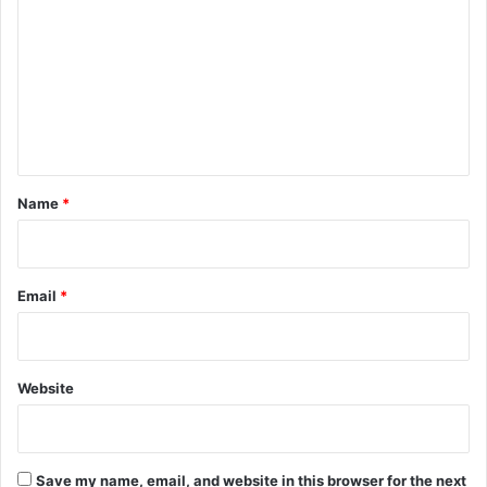
o
m
m
e
n
t
*
Name
*
Email
*
Website
Save my name, email, and website in this browser for the next