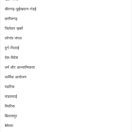
खैरागढ़-छुईखदान-गंडई
छत्तीसगढ़
जिलेवार ख़बरें
तरेगांव जंगल
दुर्ग-भिलाई
देश-विदेश
धर्म और आध्यात्मिकता
धार्मिक आयोजन
पंडरिया
पांडातराई
पिपरिया
बिलासपुर
बेमेतरा