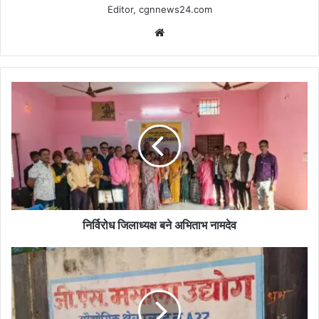
Editor, cgnnews24.com
Website
निर्विरोध
जिलाध्यक्ष
बने
अभिताभ
नामदेव
निर्विरोध जिलाध्यक्ष बने अभिताभ नामदेव
हरिन
छपरा
औद्योगिक
क्षेत्र
में