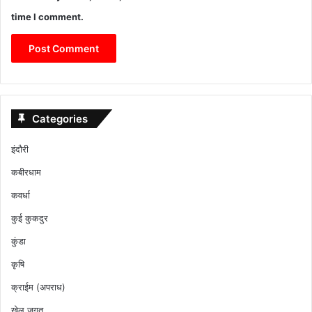
time I comment.
Categories
इंदौरी
कबीरधाम
कवर्धा
कुई कुकदुर
कुंडा
कृषि
क्राईम (अपराध)
खेल जगत