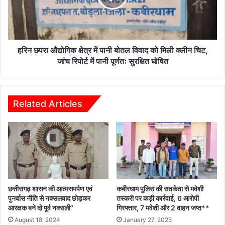
पानी
बोतल
विवाद
को
मिली
हरिन छपरा औद्योगिक क्षेत्र में पानी बोतल विवाद को मिली क्लीन चिट,
क्लीन
जांच रिपोर्ट में पानी पूर्णतः सुरक्षित घोषित
चिट,
जांच
रिपोर्ट
में
Related Articles
पानी
पूर्णतः
सुरक्षित
घोषित
छत्तीसगढ़ शासन की आत्मसमर्पण एवं
कबीरधाम पुलिस की सतर्कता से मवेशी
पुनर्वास नीति से नक्सलवाद छोड़कर
तस्करी पर कड़ी कार्रवाई, 6 आरोपी
आरक्षक बने दो पूर्व नक्सली’’
गिरफ्तार, 7 मवेशी और 2 वाहन जप्त**
August 18, 2024
January 27, 2025