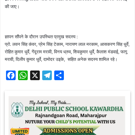
की जाए।
ज्ञापन सौंपने के दौरान उपस्थित प्रमुख सदस्य :
प्रो. लवन सिंह कंवर, प्रेम सिंह टेकाम, नारायण लाल मरकाम, आसकरण सिंह धुर्वे,
रोहित कुमार धुर्वे, गेंदूराम मरावी, विनय ध्रुव, शिवकुमार धुर्वे, कैलाश मंडवाई, फागू
मरावी, दिलीप कुमार धुर्वे, दामोदर उइके, सहित अनेक सदस्य शामिल रहे।
F
W
X
T
S
a
h
el
h
c
at
e
ar
e
s
gr
e
b
A
a
o
p
m
o
p