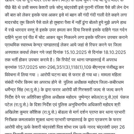
पीछे बैठे थे उसी समय केशरी उर्फ सोनू चंद्रवंशी इसे पुरानी रंजिश पैसे की लेन देन
की बात को लेकर इसके पास आकर इसे मां बहन की गंदी गंदी गाली देते कहने लगा
मादरचोद तुम कितने पैसे वाले हो तुम्हारा पैसा में नहीं ढुंगा बोलते हुये मुझे अपने हाथ
में रखे धारदार वस्तु से इसके उपर हमला कर दिया जिससे इसके दाहिने गाल गर्दन
दाहिने भुजा एवं पीठ में चोट आकर खून निकलने लगा इसके परिजन उपचार कराने
प्राथमिक स्वास्थ्य केन्द्र पाण्डातराई लेकर आये जहां से रिफर करने पर जिला
अस्पताल कवर्धा लेकर गये जहां दिनांक 15.10.2025 से दिनांक 18.10.2025
तक भर्ती होकर उपचार कराये है। कि रिपोर्ट पर थाना पाण्डातराई में अपराध
क्रमांक 157/2025 धारा-296,351(3),118(1),109 बीएनएस पंजीबद्ध कर
विवेचना में लिया गया । आरोपी घटना बाद से फरार हो गया था। मामला महिला
संबंधी गंभीर किस्म का अपराध होने से पुलिस अधीक्षक महोदय जिला-कबीरधाम
धर्मेन्द्र सिंह (भा.पु.से.) के द्वारा फरार आरोपी की गिरफ्तारी जल्द से जल्द करने
निर्देश देने पर अतिरिक्त पुलिस अधीक्षक महोदय पुष्पेन्द्र बघेल(रा.पु.से.)एवं पंकज
पटेल (रा.पु.से.) के दिशा निर्देश एवं पुलिस अनुविभागीय अधिकारी महोदय श्री
अखिलेश कुमार कौशिक (रा.पु.से.) बोडला से मार्ग दर्शन प्राप्त कर थाना प्रभारी
निरीक्षक कमलाकांत शुक्ला थाना प्रभारी पाण्डातराई के द्वारा प्रकरण के फरार
आरोपी सोनू ऊर्फ केशरी चंद्रवंशी पिता शोभा राम ऊर्फ नारद चंद्रवंशी उम्र 26