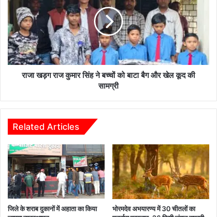
राज
कुमार
सिंह
ने
बच्चों
को
बाटा
बैग
राजा खड़ग राज कुमार सिंह ने बच्चों को बाटा बैग और खेल कूद की
और
सामग्री
खेल
कूद
की
सामग्री
Related Articles
जिले के शराब दुकानों में अहाता का किया
भोरमदेव अभयारण्य में 30 चीतलों का