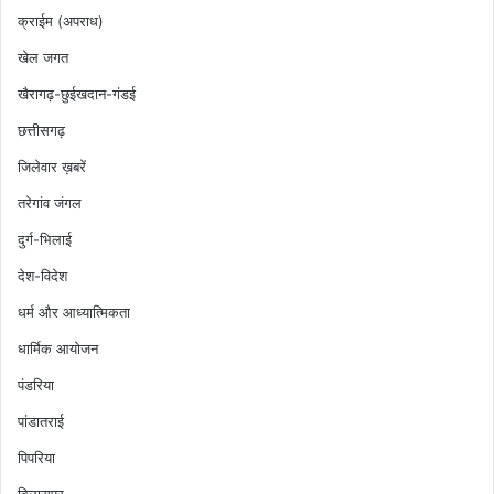
क्राईम (अपराध)
खेल जगत
खैरागढ़-छुईखदान-गंडई
छत्तीसगढ़
जिलेवार ख़बरें
तरेगांव जंगल
दुर्ग-भिलाई
देश-विदेश
धर्म और आध्यात्मिकता
धार्मिक आयोजन
पंडरिया
पांडातराई
पिपरिया