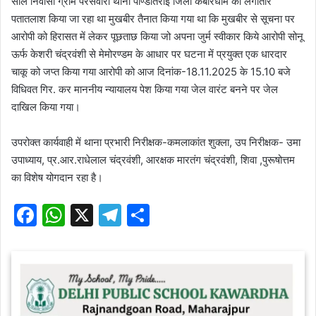
साल निवासी ग्राम परसवारा थाना पाण्डातराई जिला कबीरधाम का लगातार
पतातलाश किया जा रहा था मुखबीर तैनात किया गया था कि मुखबीर से सूचना पर
आरोपी को हिरासत में लेकर पूछताछ किया जो अपना जुर्म स्वीकार किये आरोपी सोनू
ऊर्फ केशरी चंद्रवंशी से मेमोरण्डम के आधार पर घटना में प्रयुक्त एक धारदार
चाकू को जप्त किया गया आरोपी को आज दिनांक-18.11.2025 के 15.10 बजे
विधिवत गिर. कर माननीय न्यायालय पेश किया गया जेल वारंट बनने पर जेल
दाखिल किया गया।
उपरोक्त कार्यवाही में थाना प्रभारी निरीक्षक-कमलाकांत शुक्ला, उप निरीक्षक- उमा
उपाध्याय, प्र.आर.राधेलाल चंद्रवंशी, आरक्षक मारतंग चंद्रवंशी, शिवा ,पुरूषोत्तम
का विशेष योगदान रहा है।
F
W
X
T
S
a
h
el
h
c
at
e
ar
e
s
gr
e
b
A
a