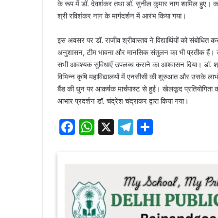
के रूप में डॉ. देवशंकर तथा डॉ. सुनील कुमार नाग शामिल हुए। क
श्री रविशंकर नाग के मार्गदर्शन में आरंभ किया गया।
इस अवसर पर डॉ. राजीव श्रीवास्तव ने विद्यार्थियों को संबोधित 
अनुशासन, टीम भावना और मानसिक संतुलन का भी प्रतीक हैं। उन्होंन
सभी आवश्यक सुविधाएँ उपलब्ध कराने का आश्वासन दिया। डॉ. श्रीवा
विभिन्न कृषि महाविद्यालयों में एनसीसी की शुरुआत और उसके लाभों
बैंड की धुन पर आकर्षक मार्चपास्ट से हुई। खेलकूद प्रतियोगिता
आभार प्रदर्शन डॉ. चंद्रेश चंद्राकर द्वारा किया गया।
F
W
X
T
S
a
h
el
h
c
at
e
ar
e
s
gr
e
b
A
a
o
p
m