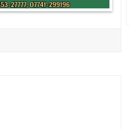
Print