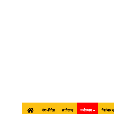
होम
देश-विदेश
छत्तीसगढ़
कबीरधाम
जिलेवार ख़