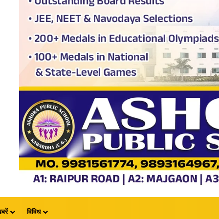
बरें
विविध