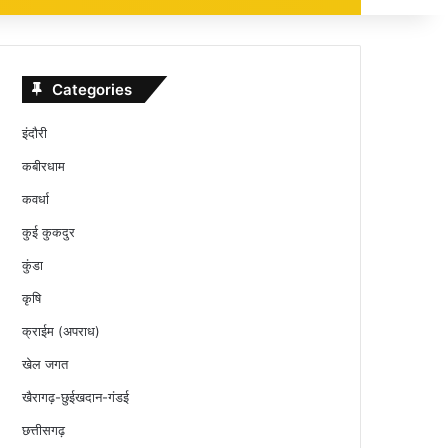
Categories
इंदौरी
कबीरधाम
कवर्धा
कुई कुकदुर
कुंडा
कृषि
क्राईम (अपराध)
खेल जगत
खैरागढ़-छुईखदान-गंडई
छत्तीसगढ़