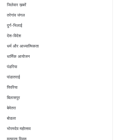
जिलेवार ख़बरें
तरेगांव जंगल
दुर्ग-भिलाई
देश-विदेश
धर्म और आध्यात्मिकता
धार्मिक आयोजन
पंडरिया
पांडातराई
पिपरिया
बिलासपुर
बेमेतरा
बोडला
भोरमदेव महोत्सव
मतदाता दिवस