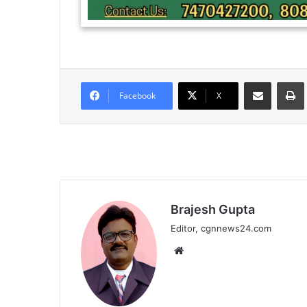
Share via Email
Facebook
X
Brajesh Gupta
Editor, cgnnews24.com
Website