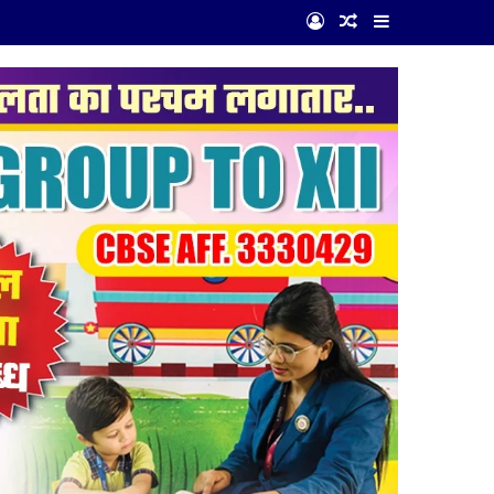
Log In
Random Article
Sidebar