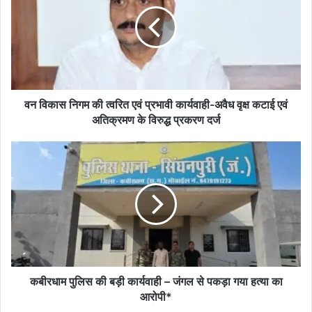
निगम
की
त्वरित
एवं
प्रभावी
कार्यवाही-
अवैध
वृक्ष
वन विकास निगम की त्वरित एवं प्रभावी कार्यवाही-अवैध वृक्ष कटाई एवं
कटाई
अतिक्रमण के विरुद्ध प्रकरण दर्ज
एवं
अतिक्रमण
कबीरधाम
के
पुलिस
विरुद्ध
की
प्रकरण
बड़ी
दर्ज
कार्यवाही
–
जंगल
से
पकड़ा
गया
कबीरधाम पुलिस की बड़ी कार्यवाही – जंगल से पकड़ा गया हत्या का
हत्या
आरोपी*
का