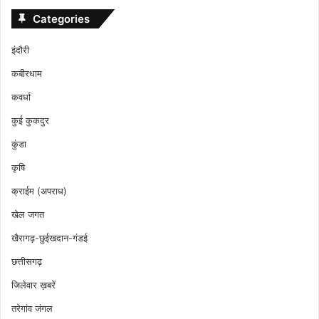
Categories
इंदौरी
कबीरधाम
कवर्धा
कुई कुकदुर
कुंडा
कृषि
क्राईम (अपराध)
खेल जगत
खैरागढ़-छुईखदान-गंडई
छत्तीसगढ़
जिलेवार ख़बरें
तरेगांव जंगल