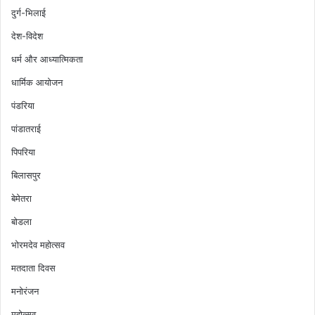
दुर्ग-भिलाई
देश-विदेश
धर्म और आध्यात्मिकता
धार्मिक आयोजन
पंडरिया
पांडातराई
पिपरिया
बिलासपुर
बेमेतरा
बोडला
भोरमदेव महोत्सव
मतदाता दिवस
मनोरंजन
महोत्सव