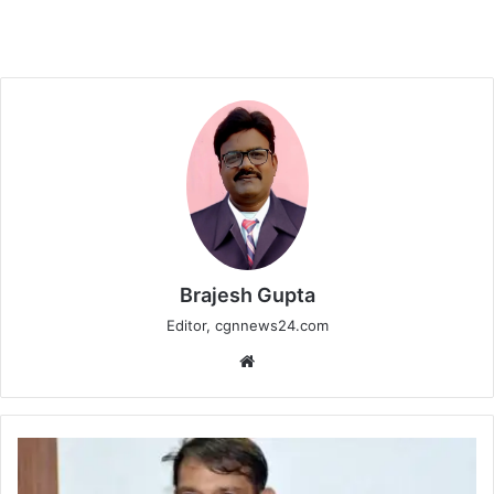
Brajesh Gupta
Editor, cgnnews24.com
Website
वन
विकास