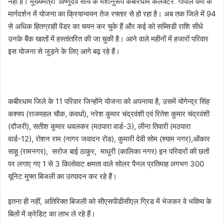
नही है। मुख्यमंत्री विष्णुदेव साय के मंशानुरूप कबीरधाम कलेक्टर गोपाल वर्मा के
मार्गदर्शन में योजना का क्रियान्वयन तेज रफ्तार से हो रहा है। अब तक जिले में 94
से अधिक हितग्राही वेंडर का चयन कर चुके हैं और कई को सब्सिडी राशि सीधे
उनके बैंक खातों में हस्तांतरित की जा चुकी है। आने वाले महीनों में हजारों परिवार
इस योजना से जुड़ने के लिए आगे बढ़ रहे हैं।
कबीरधाम जिले के 11 परिवार जिन्होंने योजना को अपनाया है, उसमें योगेन्द्र सिंह
कश्यप (राजमहल चौक, कवर्धा), नरेश कुमार चंद्रवंशी एवं रितेश कुमार चंद्रवंशी
(दौजरी), सतीश कुमार धवलकर (मठपारा वार्ड-3), लीना तिवारी (मठपारा
वार्ड-12), रोशन राम (नागर जवादन रोड), कुमारी देवी सोम (श्याम नगर),ओंकार
साहू (रामनगर), सरोज बाई ठाकुर, माधुरी (कालिका नगर) इन परिवारों की छतों
पर लगाए गए 1 से 3 किलोवाट क्षमता वाले सोलर पैनल प्रतिमाह लगभग 300
यूनिट मुफ्त बिजली का उत्पादन कर रहे हैं।
इतना ही नहीं, अतिरिक्त बिजली को सीएसपीडीसीएल ग्रिड में भेजकर वे भविष्य के
बिलों में क्रेडिट का लाभ ले रहे हैं।