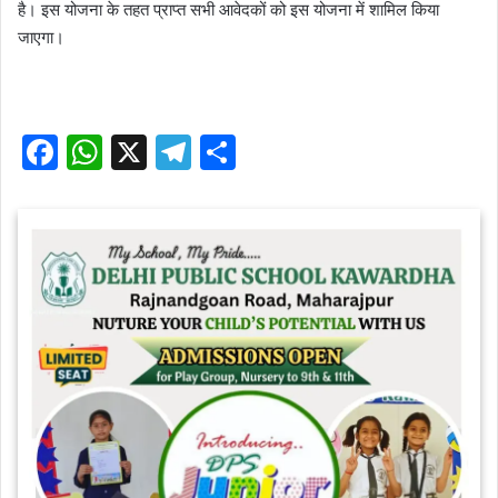
है। इस योजना के तहत प्राप्त सभी आवेदकों को इस योजना में शामिल किया
जाएगा।
F
W
X
T
S
a
h
el
h
c
at
e
ar
e
s
gr
e
b
A
a
o
p
m
o
p
k