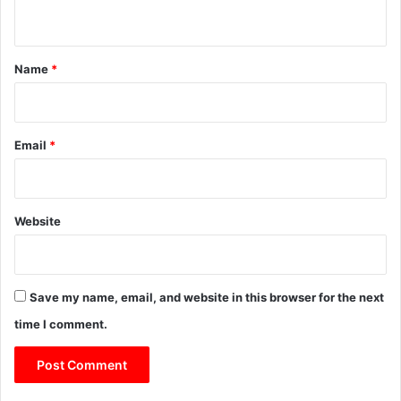
n
t
*
Name
*
Email
*
Website
Save my name, email, and website in this browser for the next
time I comment.