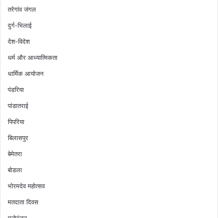
तरेगांव जंगल
दुर्ग-भिलाई
देश-विदेश
धर्म और आध्यात्मिकता
धार्मिक आयोजन
पंडरिया
पांडातराई
पिपरिया
बिलासपुर
बेमेतरा
बोडला
भोरमदेव महोत्सव
मतदाता दिवस
मनोरंजन