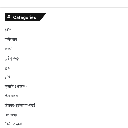
Categories
इंदौरी
कबीरधाम
कवर्धा
कुई कुकदुर
कुंडा
कृषि
क्राईम (अपराध)
खेल जगत
खैरागढ़-छुईखदान-गंडई
छत्तीसगढ़
जिलेवार ख़बरें