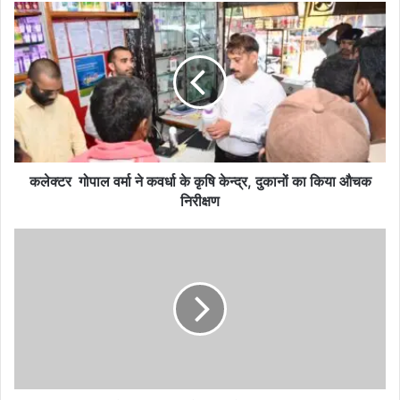
कलेक्टर
गोपाल
वर्मा
ने
कवर्धा
के
कृषि
केन्द्र,
दुकानों
का
कलेक्टर गोपाल वर्मा ने कवर्धा के कृषि केन्द्र, दुकानों का किया औचक
किया
निरीक्षण
औचक
निरीक्षण
सखी"
वन
स्टॉप
सेंटर
कबीरधाम
में
09
पदों
पर