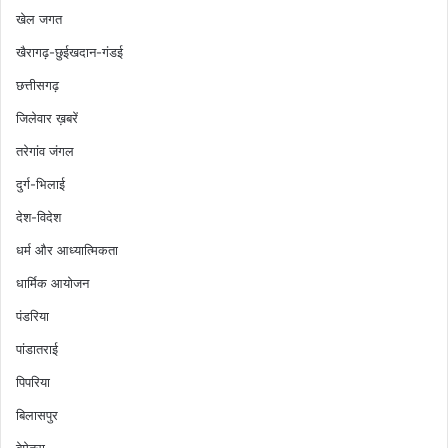
खेल जगत
खैरागढ़-छुईखदान-गंडई
छत्तीसगढ़
जिलेवार ख़बरें
तरेगांव जंगल
दुर्ग-भिलाई
देश-विदेश
धर्म और आध्यात्मिकता
धार्मिक आयोजन
पंडरिया
पांडातराई
पिपरिया
बिलासपुर
बेमेतरा