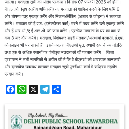
जाएगा। मतदाता सूची का अंतिम प्रकाशन दिनांक 07 फरवरी 2026 को होगा।
बी.एल.ओ, (बूथ स्तरीय अधिकारी) नए मतदाता को शामिल करने के लिए फॉर्म 6
और घोषणा पत्र एकत्र करेंगे और मिलान/लिंकिंग (आधार से जोड़ना) में सहायता
करेंगे। मतदाता को ई.एफ. (इलेक्टोरल फार्म) भरने में मदद करेंगे उसे एकत्र करेंगे
और ई.आर.ओ./ए.ई.आर.ओ. को जमा करेंगे। प्रत्येक मतदाता के घर का कम से
कम 3 बार दौरा करेंगे। मतदाता, विशेषकर शहरी मतदाता/अस्थायी प्रवासी, ई.एफ.
ऑनलाइन भी भर सकते हैं। इसके अलावा बीएलओ मृत, स्थायी रूप से स्थानांतरित
तथा एक से अधिक स्थानों पर पंजीकृत मतदाताओं की पहचान करेंगे । जिला
प्रशासन ने सभी नागरिकों से अपील की है कि वे बीएलओ को आवश्यक जानकारी
और दस्तावेज उपलब्ध कराकर मतदाता सूची पुनरीक्षण कार्य में सक्रिय सहयोग
प्रदान करें।
F
W
X
T
S
a
h
el
h
c
at
e
ar
e
s
gr
e
b
A
a