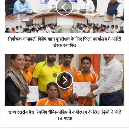
गहन
पुनरीक्षण
के
लिए
जिला
कार्यालय
में
निर्वाचक नामावली विशेष गहन पुनरीक्षण के लिए जिला कार्यालय में आईटी
आईटी
डेस्क स्थापित
डेस्क
स्थापित
राज्य
स्तरीय
पैरा
स्विमिंग
चैम्पियनशिप
में
कबीरधाम
के
खिलाड़ियों
ने
राज्य स्तरीय पैरा स्विमिंग चैम्पियनशिप में कबीरधाम के खिलाड़ियों ने जीते
जीते
14 पदक
14