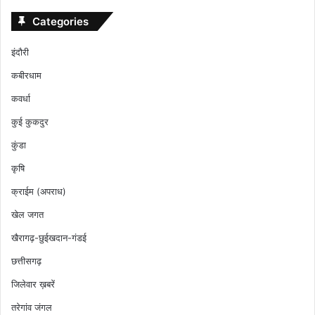
Categories
इंदौरी
कबीरधाम
कवर्धा
कुई कुकदुर
कुंडा
कृषि
क्राईम (अपराध)
खेल जगत
खैरागढ़-छुईखदान-गंडई
छत्तीसगढ़
जिलेवार ख़बरें
तरेगांव जंगल