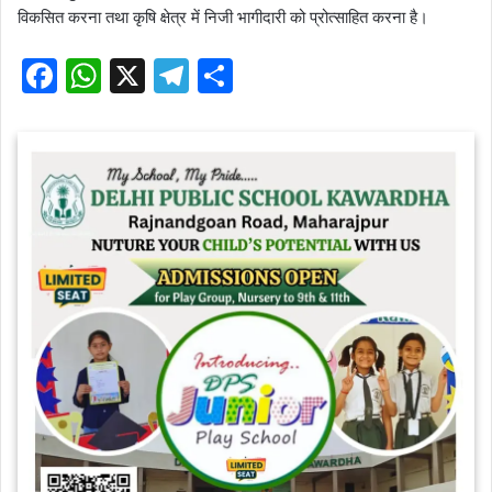
विकसित करना तथा कृषि क्षेत्र में निजी भागीदारी को प्रोत्साहित करना है।
F
W
X
T
S
a
h
el
h
c
at
e
ar
e
s
gr
e
b
A
a
o
p
m
o
p
k