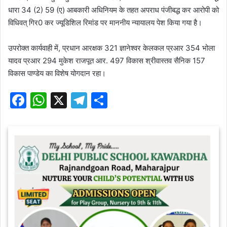
धारा 34 (2) 59 (ए) आबकारी अधिनियम के तहत अपराध पंजीबद्ध कर आरोपी को
विधिवत् गिर0 कर ज्यूडिशिल रिमांड पर माननीय न्यायालय पेश किया गया है।
उपरोक्त कार्यवाही में, प्रधान आरक्षक 321 ज्ञानेश्वर केलकल प्रआर 354 भोला
यादव प्रआर 294 मुकेश राजपूत आर. 497 विकास श्रीवास्तव सैनिक 157
विकास पाण्डेय का विशेष योगदान रहा।
F
W
X
T
S
a
h
el
h
c
at
e
ar
e
s
gr
e
b
A
a
o
p
m
o
p
k