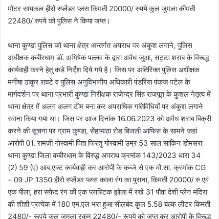
मोटर सायकल हीरो स्प्लेंडर प्लस किमती 20000/ रुपये कुल जुमला कीमती
22480/ रुपये को पुलिस ने किया जप्त।
थाना कुण्डा पुलिस को थाना क्षेत्र अन्तर्गत अपराध पर अंकुश लगाने, पुलिस
अधीक्षक कबीरधाम डॉ. अभिषेक पल्लव के द्वारा अवैध जुआ, सट्टा शराब के विरूद्ध
कार्यवाही करने हेतु कडे निर्देश दिये गये है। जिस पर अतिरिक्त पुलिस अधीक्षक
मनीषा ठाकुर रावटे व पुलिस अनुविभागीय अधिकारी पंडरिया पंकज पटेल के
मार्गदर्शन पर थाना प्रभारी कुंण्डा निरीक्षक राजेन्द्र सिंह राजपूत के कुशल नेतृत्व में
थाना क्षेत्र में अलग अलग टीम बना कर अपराधिक गतिविधियों पर अंकुश लगाने
रवाना किया गया था। जिस पर आज दिनांक 16.06.2023 को अवैध शराब बिक्री
करने की सूचना पर ग्राम कुण्डा, सेंहाभाठा रोड बिजली आफिस के सामने जहां
आरोपी 01. रामजी गोस्वामी पिता फिरतु गोस्वामी उम्र 53 साल साकिन डोमसरा
थाना कुण्डा जिला कबीरधाम के विरुद्ध अपराध क्रमांक 143/2023 धारा 34
(2) 59 (ए) आब.एक्ट कार्यवाही कर आरोपी के कब्जे से एक मो.सा. क्रमांक CG
– 09 JP 1350 हीरो स्प्लेंडर प्लस काला रंग का पुराना, किमती 20000/ रु एवं
एक पीला, हरा सफेद रंग की एक प्लास्टिक झोला में रखे 31 पौवा देशी प्लेन मंदिरा
की शीशी प्रत्येक में 180 एम.एल भरा हुआ सीलबंद कुल 5.58 बल्क लीटर किमती
2480/- रूपये कुल जुमला रकम 22480/- रूपये को जप्त कर आरोपी के विरूद्ध