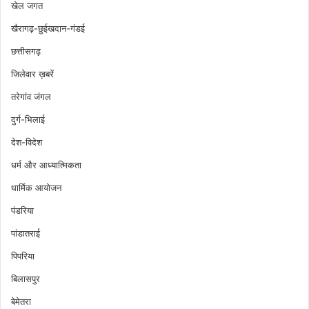
खेल जगत
खैरागढ़-छुईखदान-गंडई
छत्तीसगढ़
जिलेवार ख़बरें
तरेगांव जंगल
दुर्ग-भिलाई
देश-विदेश
धर्म और आध्यात्मिकता
धार्मिक आयोजन
पंडरिया
पांडातराई
पिपरिया
बिलासपुर
बेमेतरा