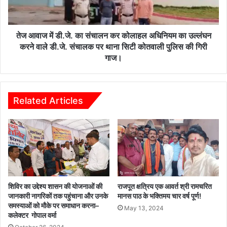
तस्कर
कर
करते
कोलाहल
हुए
अधिनियम
आरोपी
का
तेज आवाज में डी.जे. का संचालन कर कोलाहल अधिनियम का उल्लंघन
गिरफ्तार
उल्लंघन
करने वाले डी.जे. संचालक पर थाना सिटी कोतवाली पुलिस की गिरी
करने
गाज।
वाले
डी.जे.
संचालक
पर
Related Articles
थाना
सिटी
कोतवाली
पुलिस
की
गिरी
गाज।
शिविर का उद्देश्य शासन की योजनाओं की
राजपूत क्षत्रिय एक आवर्त श्री रामचरित
जानकारी नागरिकों तक पहुंचाना और उनके
मानस पाठ के भक्तिमय चार वर्ष पूर्ण!
समस्याओं को मौके पर समाधान करना–
May 13, 2024
कलेक्टर गोपाल वर्मा