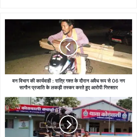
वन
विभाग
की
कार्यवाही
:
रात्रि
गश्त
के
दौरान
अवैध
वन विभाग की कार्यवाही : रात्रि गश्त के दौरान अवैध रूप से 06 नग
रूप
सागौन प्रजाति के लकड़ी तस्कर करते हुए आरोपी गिरफ्तार
से
06
तेज
नग
आवाज
सागौन
में
प्रजाति
डी.जे.
के
का
लकड़ी
संचालन