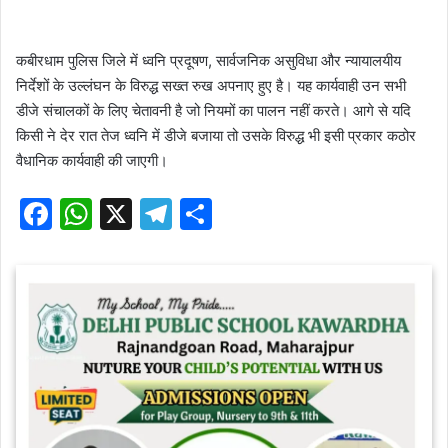
कबीरधाम पुलिस जिले में ध्वनि प्रदूषण, सार्वजनिक असुविधा और न्यायालयीय
निर्देशों के उल्लंघन के विरुद्ध सख्त रुख अपनाए हुए है। यह कार्यवाही उन सभी
डीजे संचालकों के लिए चेतावनी है जो नियमों का पालन नहीं करते। आगे से यदि
किसी ने देर रात तेज ध्वनि में डीजे बजाया तो उसके विरुद्ध भी इसी प्रकार कठोर
वैधानिक कार्यवाही की जाएगी।
F
W
X
T
S
a
h
el
h
c
at
e
ar
e
s
gr
e
b
A
a
o
p
m
o
p
k