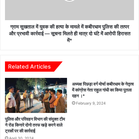
के
मामले
में
कबीरधाम
ग्राम सुखताल में युवक की हत्या के मामले में कबीरधाम पुलिस की तत्पर
पुलिस
और प्रभावी कार्रवाई — सूचना मिलते ही मात्र दो घंटे में आरोपी हिरासत
की
में*
तत्पर
और
प्रभावी
कार्रवाई
Related Articles
—
सूचना
अध्यक्ष पिछड़ा वर्ग मोर्चा कबीरधाम के नेतृत्व
मिलते
में कांग्रेस नेता राहुल गांधी का किया पुतला
ही
दहन ।*
मात्र
February 9, 2024
दो
घंटे
में
पुलिस और परिवहन विभाग की संयुक्त टीम
आरोपी
ने रोड किनारे दोनो तरफ खड़े करने वाले
हिरासत
ट्रकों पर की कार्रवाई
में*
April 30, 2024