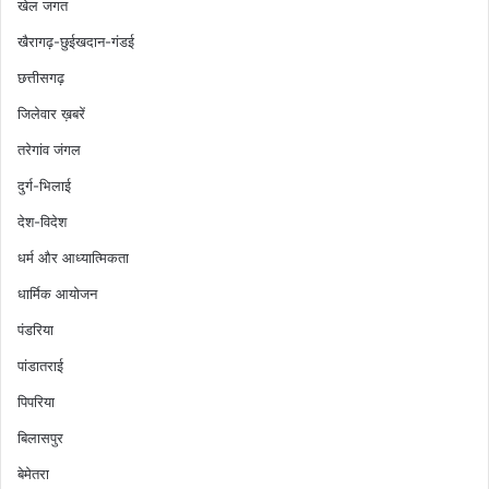
खेल जगत
खैरागढ़-छुईखदान-गंडई
छत्तीसगढ़
जिलेवार ख़बरें
तरेगांव जंगल
दुर्ग-भिलाई
देश-विदेश
धर्म और आध्यात्मिकता
धार्मिक आयोजन
पंडरिया
पांडातराई
पिपरिया
बिलासपुर
बेमेतरा