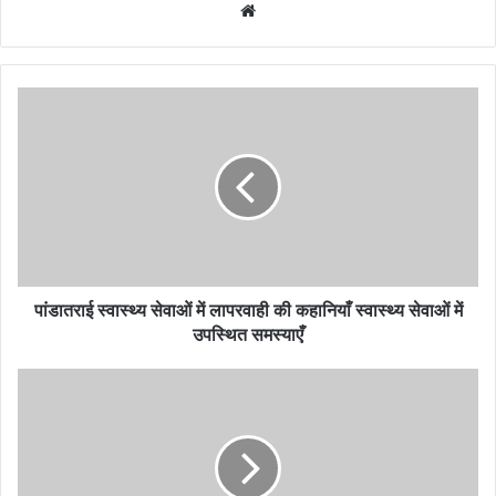
Website
पांडातराई
स्वास्थ्य
सेवाओं
में
लापरवाही
की
कहानियाँ
स्वास्थ्य
सेवाओं
में
पांडातराई स्वास्थ्य सेवाओं में लापरवाही की कहानियाँ स्वास्थ्य सेवाओं में
उपस्थित
उपस्थित समस्याएँ
समस्याएँ
ग्राम
सुखताल
में
युवक
की
हत्या