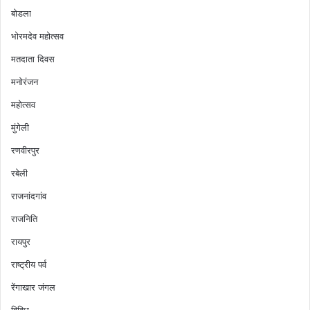
बोडला
भोरमदेव महोत्सव
मतदाता दिवस
मनोरंजन
महोत्सव
मुंगेली
रणवीरपुर
रबेली
राजनांदगांव
राजनिति
रायपुर
राष्ट्रीय पर्व
रेंगाखार जंगल
विविध