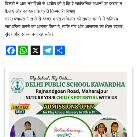
चिल्फी ने आम नागरिकों से अपील की है कि वे सार्वजनिक स्थानों पर कचरा न
फैलाएं और स्वच्छता के प्रति जिम्मेदारी निभाएं।
ग्राम पंचायत ने सभी से स्वच्छ भारत अभियान को सफल बनाने में सक्रिय
सहभागिता करने का आग्रह किया है, ताकि गांव और आसपास का क्षेत्र स्वच्छ,
सुंदर और स्वस्थ बना रह सके।
F
W
X
T
S
a
h
el
h
c
at
e
ar
e
s
gr
e
b
A
a
o
p
m
o
p
k