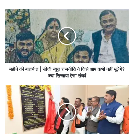
महीने
की
बातचीत
|
सीजी
न्यूज़
राजनीति
ने
जिसे
आप
महीने की बातचीत | सीजी न्यूज़ राजनीति ने जिसे आप कभी नहीं भूलेंगे?
कभी
क्या सिखाया ऐसा संघर्ष
नहीं
भूलेंगे?
माता
क्या
शाकम्बरी
सिखाया
अन्न,
ऐसा
प्रकृति
संघर्ष
और
करुणा
की
प्रतीक