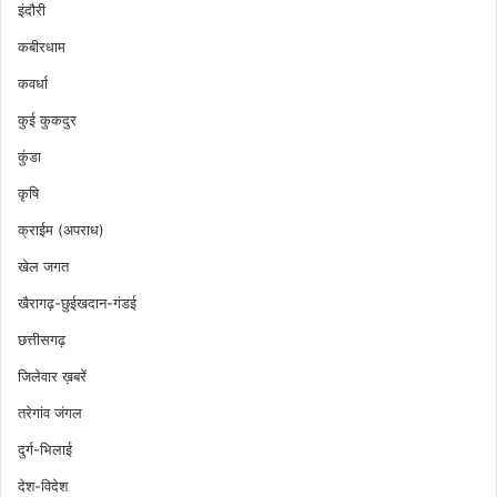
इंदौरी
कबीरधाम
कवर्धा
कुई कुकदुर
कुंडा
कृषि
क्राईम (अपराध)
खेल जगत
खैरागढ़-छुईखदान-गंडई
छत्तीसगढ़
जिलेवार ख़बरें
तरेगांव जंगल
दुर्ग-भिलाई
देश-विदेश