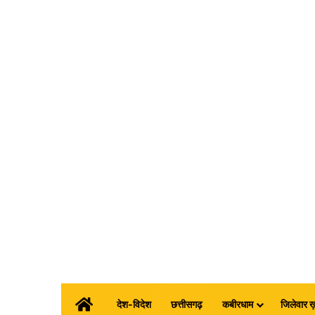
होम
देश-विदेश
छत्तीसगढ़
कबीरधाम
जिलेवार ख़