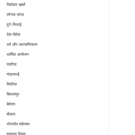
जिलेवार ख़बरें
तरेगांव जंगल
दुर्ग-भिलाई
देश-विदेश
धर्म और आध्यात्मिकता
धार्मिक आयोजन
पंडरिया
पांडातराई
पिपरिया
बिलासपुर
बेमेतरा
बोडला
भोरमदेव महोत्सव
मतदाता दिवस