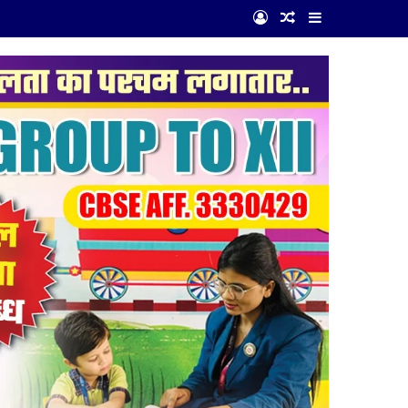
Log In
Random Article
Sidebar