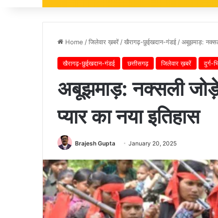
Home
/
जिलेवार ख़बरें
/
खैरागढ़-छुईखदान-गंडई
/
अबूझमाड़: नक्स
खैरागढ़-छुईखदान-गंडई
छत्तीसगढ़
जिलेवार ख़बरें
दुर्ग-
अबूझमाड़: नक्सली जोड़
प्यार का नया इतिहास
Brajesh Gupta
January 20, 2025