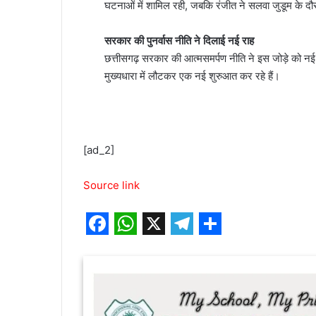
घटनाओं में शामिल रही, जबकि रंजीत ने सलवा जुडूम के द
सरकार की पुनर्वास नीति ने दिलाई नई राह
छत्तीसगढ़ सरकार की आत्मसमर्पण नीति ने इस जोड़े को नई
मुख्यधारा में लौटकर एक नई शुरुआत कर रहे हैं।
[ad_2]
Source link
F
W
X
T
S
a
h
e
h
c
a
l
a
e
t
e
r