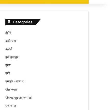
Categories
इंदौरी
कबीरधाम
कवर्धा
कुई कुकदुर
कुंडा
कृषि
क्राईम (अपराध)
खेल जगत
खैरागढ़-छुईखदान-गंडई
छत्तीसगढ़