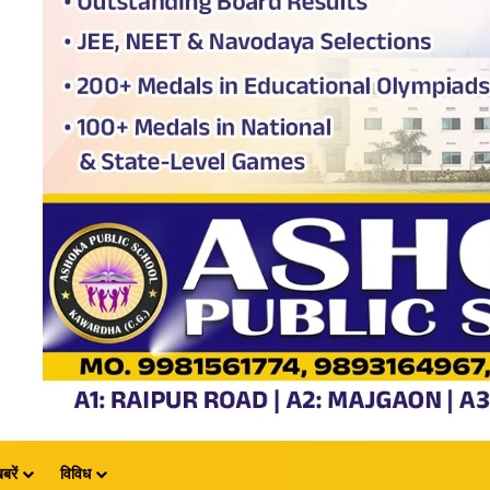
बरें
विविध