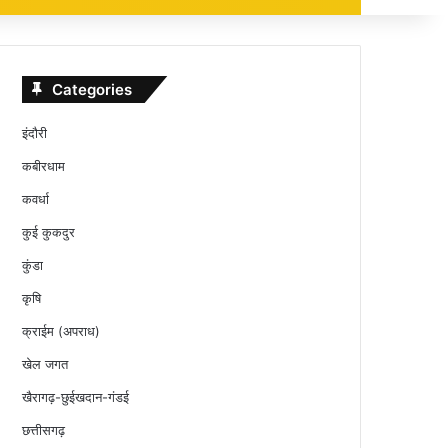
Categories
इंदौरी
कबीरधाम
कवर्धा
कुई कुकदुर
कुंडा
कृषि
क्राईम (अपराध)
खेल जगत
खैरागढ़-छुईखदान-गंडई
छत्तीसगढ़