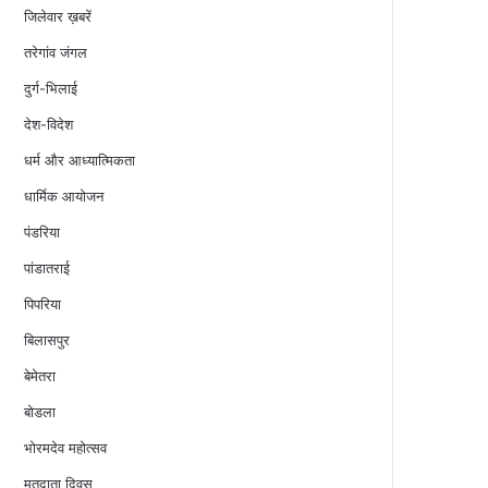
जिलेवार ख़बरें
तरेगांव जंगल
दुर्ग-भिलाई
देश-विदेश
धर्म और आध्यात्मिकता
धार्मिक आयोजन
पंडरिया
पांडातराई
पिपरिया
बिलासपुर
बेमेतरा
बोडला
भोरमदेव महोत्सव
मतदाता दिवस