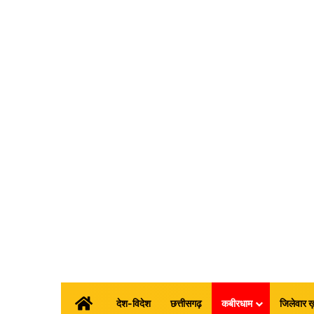
होम
देश-विदेश
छत्तीसगढ़
कबीरधाम
जिलेवार ख़