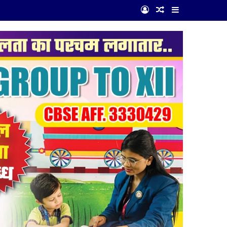
Log In
Random Article
Sidebar