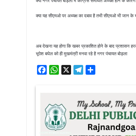
क्या नगर पंचायत बोड़ला में कांग्रेस समर्थित अध्यक्ष होने के कारण 
क्या यह सीएमओ पर अध्यक्ष का दबाव है तभी सीएमओ भी जान के भ
अब देखना यह होगा कि खबर प्रकाशित होने के बाद प्रशासन हरकत 
भूपेश बघेल को ही मुखमंत्री मनवा रहे है नगर पंचायत बोड़ला
F
W
X
T
S
a
h
el
h
c
at
e
ar
e
s
gr
e
b
A
a
o
p
m
o
p