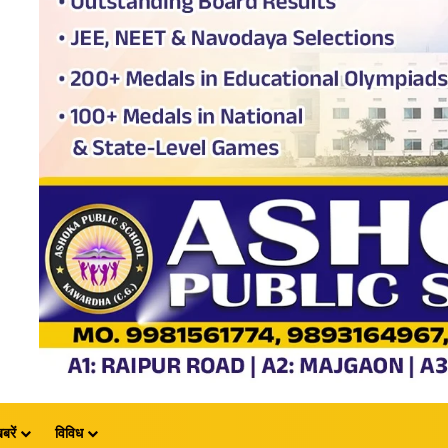
बरें
विविध