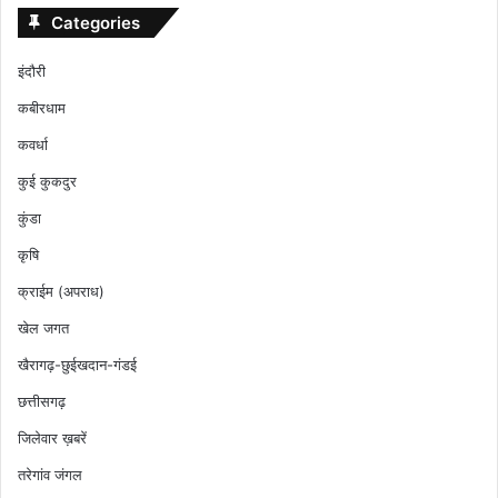
Categories
इंदौरी
कबीरधाम
कवर्धा
कुई कुकदुर
कुंडा
कृषि
क्राईम (अपराध)
खेल जगत
खैरागढ़-छुईखदान-गंडई
छत्तीसगढ़
जिलेवार ख़बरें
तरेगांव जंगल