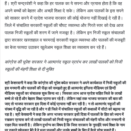
हैं। श्री चन्द्रवंशी ने कहा कि हर पालक का ये सपना और प्रयास होता है कि वह
अपने बच्चों को बेहतर और अच्छी शिक्षा दे सके। लेकिन आम पालकों के इस सपने
को साकार करने में प्रदेश भाजपा सरकार की कोई योजना नहीं दिखाई दे रही है।
जिले में संचालित सरकारी स्कूलों की चौपट व्यवस्था और गिरते स्तर को देख आज
पालक निजी स्कूलों की शरण में जाने मजबूर है। लेकिन इन निजी स्कूल संचालकों
द्वारा सरकार खस्ताहाल व चरमराई सरकारी स्कूल व्यवस्था और पालकों की मजबूरी
का बेजा फायदा उठाकर खुलेआम स्कूल शिक्षा का व्यवसाय कर रहे हैं।
कांग्रेस की भूपेश सरकार ने आत्मानंद स्कूल प्रारंभ कर लाखों पालकों को निजी
स्कूलों की मंहगी शिक्षा से दी मुक्ति
श्री
केशरवानी
ने
कहा
कि
कांग्रेस
की
भूपेश
बघेल
सरकार
ने
अपने
कार्यकाल
में
निजी
स्कूलों
की
इस
मनमानी
और
पालकों
की
पीड़ा
को
समझते
हुए
ही
आत्मानंद
इग्लिस
मीडियम
एवं
हिन्दी
मीडियम
स्कूलों
का
संचालक
शुरू
किया
था।
जिसका
लाभ
आज
प्रदेश
सहित
जिले
के
लाखों
बच्चे
ले
रहे
हैं
और
बेहतर
शिक्षा
प्राप्त
कर
रहे
हैं।
लेकिन
जहां
तक
भाजपा
सरकार
की
बात
की
जाए
तो
भाजपा
सरकार
इस
दिशा
में
कोई
प्रयास
नहीं
कर
रही
है।
न
तो
आत्मानंद
स्कूलों
की
संख्या
में
वृद्धि
की
जा
रही
है
और
न
ही
जिले
में
संचालित
स्कूलों
की
कक्षाओं
में
सीटो
को
बढ़ाया
जा
रहा
है।
श्री
केशवानी
ने
कहा
कि
अगर
भाजपा
सरकार
इसी
दिशा
में
पालकों
के
हित
को
ध्यान
में
रखकर
प्रयास
करे
तो
लाखों
पालकों
को
निजी
स्कूल
संचालकों
की
मंहगी
फीस
और
मनमानी
से
राहत
मिल
सकती
है।
लेकिन
दुर्भाग्य
का
विषय
है
कि
जिस
सरकार
के
नुमाईंदे
स्वयं
शिक्षा
के
नाम
पर
दुकाने
खोलकर
बैठे
है
वे
भला
पालकों
और
उनके
बच्चों
के
हित
में
कैसे
सोच
सकते
हैं।