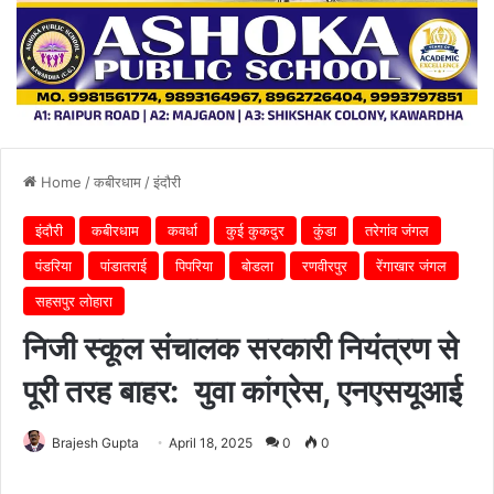
Home
/
कबीरधाम
/
इंदौरी
इंदौरी
कबीरधाम
कवर्धा
कुई कुकदुर
कुंडा
तरेगांव जंगल
पंडरिया
पांडातराई
पिपरिया
बोडला
रणवीरपुर
रेंगाखार जंगल
सहसपुर लोहारा
निजी स्कूल संचालक सरकारी नियंत्रण से
पूरी तरह बाहर: युवा कांग्रेस, एनएसयूआई
Brajesh Gupta
April 18, 2025
0
0