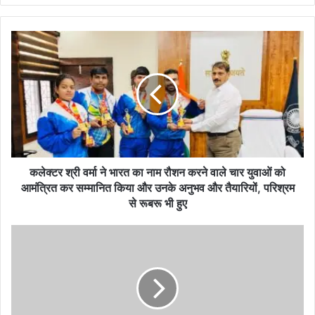
कलेक्टर
श्री
वर्मा
ने
भारत
का
नाम
रौशन
करने
वाले
कलेक्टर श्री वर्मा ने भारत का नाम रौशन करने वाले चार युवाओं को
चार
आमंत्रित कर सम्मानित किया और उनके अनुभव और तैयारियों, परिश्रम
युवाओं
से रूबरू भी हुए
को
आमंत्रित
सीजीएमएससी
कर
के
सम्मानित
नए
किया
अध्यक्ष
और
दीपक
उनके
म्हस्के