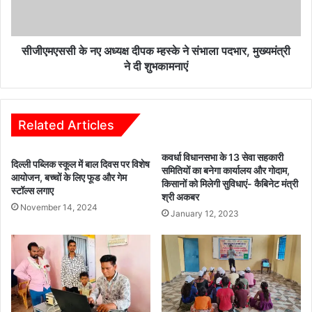
अनुभव
ने
और
संभाला
तैयारियों,
पदभार,
परिश्रम
मुख्यमंत्री
सीजीएमएससी के नए अध्यक्ष दीपक म्हस्के ने संभाला पदभार, मुख्यमंत्री
से
ने
ने दी शुभकामनाएं
रूबरू
दी
भी
शुभकामनाएं
हुए
Related Articles
कवर्धा विधानसभा के 13 सेवा सहकारी
दिल्ली पब्लिक स्कूल में बाल दिवस पर विशेष
समितियों का बनेगा कार्यालय और गोदाम,
आयोजन, बच्चों के लिए फूड और गेम
किसानों को मिलेगी सुविधाएं- कैबिनेट मंत्री
स्टॉल्स लगाए
श्री अकबर
November 14, 2024
January 12, 2023