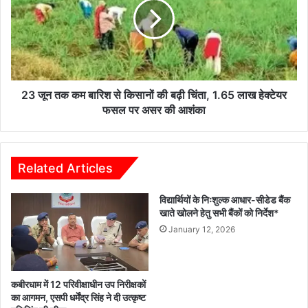
कम
बारिश
से
किसानों
की
बढ़ी
चिंता,
23 जून तक कम बारिश से किसानों की बढ़ी चिंता, 1.65 लाख हेक्टेयर
1.65
फसल पर असर की आशंका
लाख
हेक्टेयर
फसल
पर
Related Articles
असर
की
विद्यार्थियों के निःशुल्क आधार-सीडेड बैंक
आशंका
खाते खोलने हेतु सभी बैंकों को निर्देश*
January 12, 2026
कबीरधाम में 12 परिवीक्षाधीन उप निरीक्षकों
का आगमन, एसपी धर्मेंद्र सिंह ने दी उत्कृष्ट