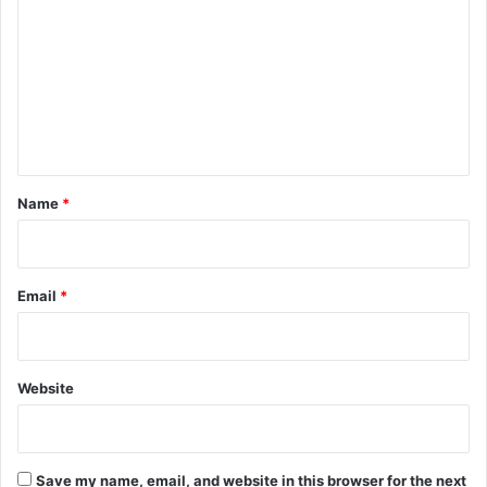
o
m
m
e
n
t
*
Name
*
Email
*
Website
Save my name, email, and website in this browser for the next