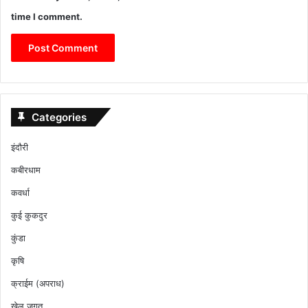
time I comment.
Categories
इंदौरी
कबीरधाम
कवर्धा
कुई कुकदुर
कुंडा
कृषि
क्राईम (अपराध)
खेल जगत