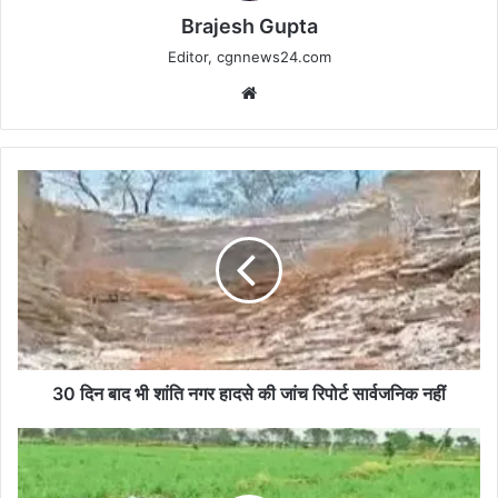
Brajesh Gupta
Editor, cgnnews24.com
Website
30
दिन
बाद
भी
शांति
नगर
हादसे
की
जांच
रिपोर्ट
30 दिन बाद भी शांति नगर हादसे की जांच रिपोर्ट सार्वजनिक नहीं
सार्वजनिक
नहीं
23
जून
तक