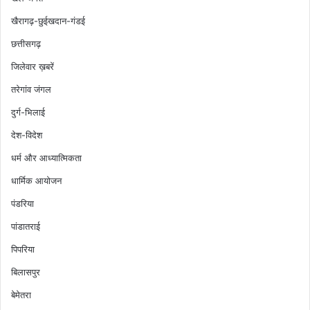
खैरागढ़-छुईखदान-गंडई
छत्तीसगढ़
जिलेवार ख़बरें
तरेगांव जंगल
दुर्ग-भिलाई
देश-विदेश
धर्म और आध्यात्मिकता
धार्मिक आयोजन
पंडरिया
पांडातराई
पिपरिया
बिलासपुर
बेमेतरा