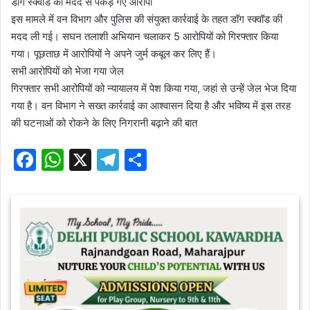
डॉग स्क्वॉड की मदद से पकड़े गए आरोपी
इस मामले में वन विभाग और पुलिस की संयुक्त कार्रवाई के तहत डॉग स्क्वॉड की
मदद ली गई। सघन तलाशी अभियान चलाकर 5 आरोपियों को गिरफ्तार किया
गया। पूछताछ में आरोपियों ने अपने जुर्म कबूल कर लिए हैं।
सभी आरोपियों को भेजा गया जेल
गिरफ्तार सभी आरोपियों को न्यायालय में पेश किया गया, जहां से उन्हें जेल भेज दिया
गया है। वन विभाग ने सख्त कार्रवाई का आश्वासन दिया है और भविष्य में इस तरह
की घटनाओं को रोकने के लिए निगरानी बढ़ाने की बात
F
W
X
T
S
a
h
el
h
c
at
e
ar
e
s
gr
e
b
A
a
o
p
m
o
p