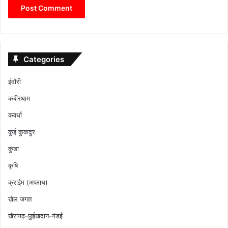
Categories
इंदौरी
कबीरधाम
कवर्धा
कुई कुकदुर
कुंडा
कृषि
क्राईम (अपराध)
खेल जगत
खैरागढ़-छुईखदान-गंडई