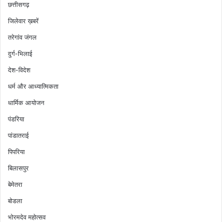
छत्तीसगढ़
जिलेवार ख़बरें
तरेगांव जंगल
दुर्ग-भिलाई
देश-विदेश
धर्म और आध्यात्मिकता
धार्मिक आयोजन
पंडरिया
पांडातराई
पिपरिया
बिलासपुर
बेमेतरा
बोडला
भोरमदेव महोत्सव