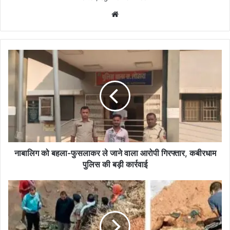
Website
नाबालिग
को
बहला-
फुसलाकर
ले
जाने
वाला
आरोपी
गिरफ्तार,
कबीरधाम
नाबालिग को बहला-फुसलाकर ले जाने वाला आरोपी गिरफ्तार, कबीरधाम
पुलिस
पुलिस की बड़ी कार्रवाई
की
बड़ी
सेवानिवृत्त
कार्रवाई
लेखा
अधिकारी
की
हत्या