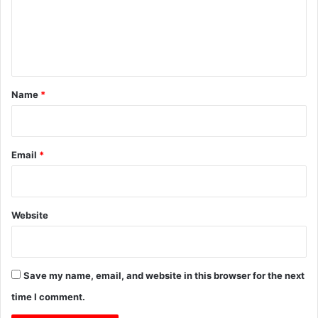
m
e
n
t
*
Name
*
Email
*
Website
Save my name, email, and website in this browser for the next
time I comment.